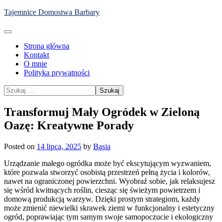
Skip
Tajemnice Domostwa Barbary
to
content
Strona główna
Kontakt
O mnie
Polityka prywatności
Szukaj:
Transformuj Mały Ogródek w Zieloną
Oazę: Kreatywne Porady
Posted on
14 lipca, 2025
by
Basia
Urządzanie małego ogródka może być ekscytującym wyzwaniem,
które pozwala stworzyć osobistą przestrzeń pełną życia i kolorów,
nawet na ograniczonej powierzchni. Wyobraź sobie, jak relaksujesz
się wśród kwitnących roślin, ciesząc się świeżym powietrzem i
domową produkcją warzyw. Dzięki prostym strategiom, każdy
może zmienić niewielki skrawek ziemi w funkcjonalny i estetyczny
ogród, poprawiając tym samym swoje samopoczucie i ekologiczny