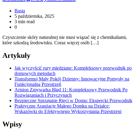
Basia
5 października, 2025
3 min read
0
Czyszczenie skóry naturalnej nie musi wiązać się z chemikaliami,
które szkodzą środowisku. Coraz więcej osób […]
Artykuły
Jak wyczyścić rury miedziane: Kompleksowy przewodnik po
domowych metodach
Transformuj Mały Pokój Dzienny: Innowacyjne Pomysły na
Funkcjonalną Przestrzeń
Ariston Zmywarka Błąd 11: Kompleksowy Przewodnik Po
Rozwiązaniach i Przyczynach
Bezpieczne Sprzątanie Rtęci w Domu: Ekspercki Przewodnik
Praktyczne Aranżacje Małego Domku na Działce:
Wskazówki do Efektywnego Wykorzystania Przestrzeni
Wpisy