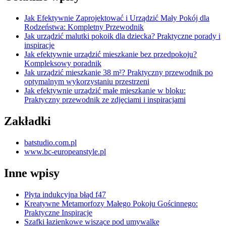
Jak Efektywnie Zaprojektować i Urządzić Mały Pokój dla
Rodzeństwa: Kompletny Przewodnik
Jak urządzić malutki pokoik dla dziecka? Praktyczne porady i
inspiracje
Jak efektywnie urządzić mieszkanie bez przedpokoju?
Kompleksowy poradnik
Jak urządzić mieszkanie 38 m²? Praktyczny przewodnik po
optymalnym wykorzystaniu przestrzeni
Jak efektywnie urządzić małe mieszkanie w bloku:
Praktyczny przewodnik ze zdjęciami i inspiracjami
Zakładki
batstudio.com.pl
www.bc-europeanstyle.pl
Inne wpisy
Płyta indukcyjna błąd f47
Kreatywne Metamorfozy Małego Pokoju Gościnnego:
Praktyczne Inspiracje
Szafki łazienkowe wiszące pod umywalkę