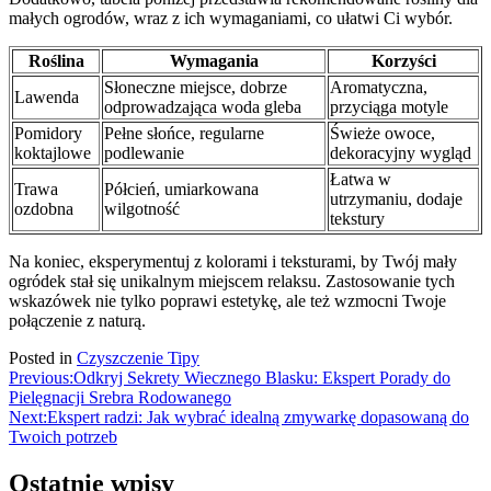
małych ogrodów, wraz z ich wymaganiami, co ułatwi Ci wybór.
Roślina
Wymagania
Korzyści
Słoneczne miejsce, dobrze
Aromatyczna,
Lawenda
odprowadzająca woda gleba
przyciąga motyle
Pomidory
Pełne słońce, regularne
Świeże owoce,
koktajlowe
podlewanie
dekoracyjny wygląd
Łatwa w
Trawa
Półcień, umiarkowana
utrzymaniu, dodaje
ozdobna
wilgotność
tekstury
Na koniec, eksperymentuj z kolorami i teksturami, by Twój mały
ogródek stał się unikalnym miejscem relaksu. Zastosowanie tych
wskazówek nie tylko poprawi estetykę, ale też wzmocni Twoje
połączenie z naturą.
Posted in
Czyszczenie Tipy
Nawigacja
Previous:
Odkryj Sekrety Wiecznego Blasku: Ekspert Porady do
Pielęgnacji Srebra Rodowanego
wpisu
Next:
Ekspert radzi: Jak wybrać idealną zmywarkę dopasowaną do
Twoich potrzeb
Ostatnie wpisy