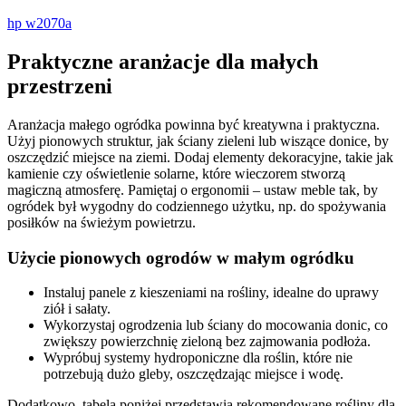
hp w2070a
Praktyczne aranżacje dla małych
przestrzeni
Aranżacja małego ogródka powinna być kreatywna i praktyczna.
Użyj pionowych struktur, jak ściany zieleni lub wiszące donice, by
oszczędzić miejsce na ziemi. Dodaj elementy dekoracyjne, takie jak
kamienie czy oświetlenie solarne, które wieczorem stworzą
magiczną atmosferę. Pamiętaj o ergonomii – ustaw meble tak, by
ogródek był wygodny do codziennego użytku, np. do spożywania
posiłków na świeżym powietrzu.
Użycie pionowych ogrodów w małym ogródku
Instaluj panele z kieszeniami na rośliny, idealne do uprawy
ziół i sałaty.
Wykorzystaj ogrodzenia lub ściany do mocowania donic, co
zwiększy powierzchnię zieloną bez zajmowania podłoża.
Wypróbuj systemy hydroponiczne dla roślin, które nie
potrzebują dużo gleby, oszczędzając miejsce i wodę.
Dodatkowo, tabela poniżej przedstawia rekomendowane rośliny dla