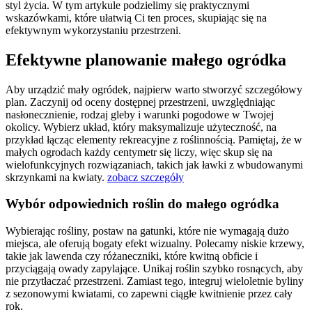
styl życia. W tym artykule podzielimy się praktycznymi
wskazówkami, które ułatwią Ci ten proces, skupiając się na
efektywnym wykorzystaniu przestrzeni.
Efektywne planowanie małego ogródka
Aby urządzić mały ogródek, najpierw warto stworzyć szczegółowy
plan. Zaczynij od oceny dostępnej przestrzeni, uwzględniając
nasłonecznienie, rodzaj gleby i warunki pogodowe w Twojej
okolicy. Wybierz układ, który maksymalizuje użyteczność, na
przykład łącząc elementy rekreacyjne z roślinnością. Pamiętaj, że w
małych ogrodach każdy centymetr się liczy, więc skup się na
wielofunkcyjnych rozwiązaniach, takich jak ławki z wbudowanymi
skrzynkami na kwiaty.
zobacz szczegóły
Wybór odpowiednich roślin do małego ogródka
Wybierając rośliny, postaw na gatunki, które nie wymagają dużo
miejsca, ale oferują bogaty efekt wizualny. Polecamy niskie krzewy,
takie jak lawenda czy różaneczniki, które kwitną obficie i
przyciągają owady zapylające. Unikaj roślin szybko rosnących, aby
nie przytłaczać przestrzeni. Zamiast tego, integruj wieloletnie byliny
z sezonowymi kwiatami, co zapewni ciągłe kwitnienie przez cały
rok.