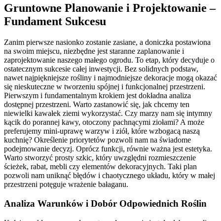
Gruntowne Planowanie i Projektowanie –
Fundament Sukcesu
Zanim pierwsze nasionko zostanie zasiane, a doniczka postawiona
na swoim miejscu, niezbędne jest staranne zaplanowanie i
zaprojektowanie naszego małego ogrodu. To etap, który decyduje o
ostatecznym sukcesie całej inwestycji. Bez solidnych podstaw,
nawet najpiękniejsze rośliny i najmodniejsze dekoracje mogą okazać
się nieskuteczne w tworzeniu spójnej i funkcjonalnej przestrzeni.
Pierwszym i fundamentalnym krokiem jest dokładna analiza
dostępnej przestrzeni. Warto zastanowić się, jak chcemy ten
niewielki kawałek ziemi wykorzystać. Czy marzy nam się intymny
kącik do porannej kawy, otoczony pachnącymi ziołami? A może
preferujemy mini-uprawę warzyw i ziół, które wzbogacą naszą
kuchnię? Określenie priorytetów pozwoli nam na świadome
podejmowanie decyzj. Oprócz funkcji, równie ważna jest estetyka.
Warto stworzyć prosty szkic, który uwzględni rozmieszczenie
ścieżek, rabat, mebli czy elementów dekoracyjnych. Taki plan
pozwoli nam uniknąć błędów i chaotycznego układu, który w małej
przestrzeni potęguje wrażenie bałaganu.
Analiza Warunków i Dobór Odpowiednich Roślin