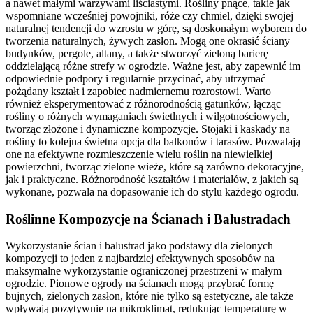
a nawet małymi warzywami liściastymi. Rośliny pnące, takie jak
wspomniane wcześniej powojniki, róże czy chmiel, dzięki swojej
naturalnej tendencji do wzrostu w górę, są doskonałym wyborem do
tworzenia naturalnych, żywych zasłon. Mogą one okrasić ściany
budynków, pergole, altany, a także stworzyć zieloną barierę
oddzielającą różne strefy w ogrodzie. Ważne jest, aby zapewnić im
odpowiednie podpory i regularnie przycinać, aby utrzymać
pożądany kształt i zapobiec nadmiernemu rozrostowi. Warto
również eksperymentować z różnorodnością gatunków, łącząc
rośliny o różnych wymaganiach świetlnych i wilgotnościowych,
tworząc złożone i dynamiczne kompozycje. Stojaki i kaskady na
rośliny to kolejna świetna opcja dla balkonów i tarasów. Pozwalają
one na efektywne rozmieszczenie wielu roślin na niewielkiej
powierzchni, tworząc zielone wieże, które są zarówno dekoracyjne,
jak i praktyczne. Różnorodność kształtów i materiałów, z jakich są
wykonane, pozwala na dopasowanie ich do stylu każdego ogrodu.
Roślinne Kompozycje na Ścianach i Balustradach
Wykorzystanie ścian i balustrad jako podstawy dla zielonych
kompozycji to jeden z najbardziej efektywnych sposobów na
maksymalne wykorzystanie ograniczonej przestrzeni w małym
ogrodzie. Pionowe ogrody na ścianach mogą przybrać formę
bujnych, zielonych zasłon, które nie tylko są estetyczne, ale także
wpływają pozytywnie na mikroklimat, redukując temperaturę w