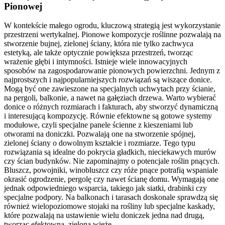
Pionowej
W kontekście małego ogrodu, kluczową strategią jest wykorzystanie
przestrzeni wertykalnej. Pionowe kompozycje roślinne pozwalają na
stworzenie bujnej, zielonej ściany, która nie tylko zachwyca
estetyką, ale także optycznie powiększa przestrzeń, tworząc
wrażenie głębi i intymności. Istnieje wiele innowacyjnych
sposobów na zagospodarowanie pionowych powierzchni. Jednym z
najprostszych i najpopularniejszych rozwiązań są wiszące donice.
Mogą być one zawieszone na specjalnych uchwytach przy ścianie,
na pergoli, balkonie, a nawet na gałęziach drzewa. Warto wybierać
donice o różnych rozmiarach i fakturach, aby stworzyć dynamiczną
i interesującą kompozycję. Równie efektowne są gotowe systemy
modułowe, czyli specjalne panele ścienne z kieszeniami lub
otworami na doniczki. Pozwalają one na stworzenie spójnej,
zielonej ściany o dowolnym kształcie i rozmiarze. Tego typu
rozwiązania są idealne do pokrycia gładkich, nieciekawych murów
czy ścian budynków. Nie zapominajmy o potencjale roślin pnących.
Bluszcz, powojniki, winobluszcz czy róże pnące potrafią wspaniale
okrasić ogrodzenie, pergolę czy nawet ścianę domu. Wymagają one
jednak odpowiedniego wsparcia, takiego jak siatki, drabinki czy
specjalne podpory. Na balkonach i tarasach doskonale sprawdzą się
również wielopoziomowe stojaki na rośliny lub specjalne kaskady,
które pozwalają na ustawienie wielu doniczek jedna nad drugą,
tworząc efektowną, zieloną wieżę.