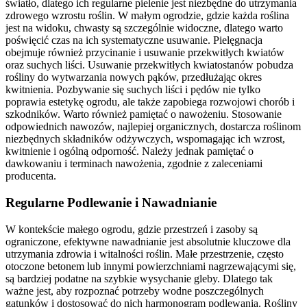
światło, dlatego ich regularne pielenie jest niezbędne do utrzymania
zdrowego wzrostu roślin. W małym ogrodzie, gdzie każda roślina
jest na widoku, chwasty są szczególnie widoczne, dlatego warto
poświęcić czas na ich systematyczne usuwanie. Pielęgnacja
obejmuje również przycinanie i usuwanie przekwitłych kwiatów
oraz suchych liści. Usuwanie przekwitłych kwiatostanów pobudza
rośliny do wytwarzania nowych pąków, przedłużając okres
kwitnienia. Pozbywanie się suchych liści i pędów nie tylko
poprawia estetykę ogrodu, ale także zapobiega rozwojowi chorób i
szkodników. Warto również pamiętać o nawożeniu. Stosowanie
odpowiednich nawozów, najlepiej organicznych, dostarcza roślinom
niezbędnych składników odżywczych, wspomagając ich wzrost,
kwitnienie i ogólną odporność. Należy jednak pamiętać o
dawkowaniu i terminach nawożenia, zgodnie z zaleceniami
producenta.
Regularne Podlewanie i Nawadnianie
W kontekście małego ogrodu, gdzie przestrzeń i zasoby są
ograniczone, efektywne nawadnianie jest absolutnie kluczowe dla
utrzymania zdrowia i witalności roślin. Małe przestrzenie, często
otoczone betonem lub innymi powierzchniami nagrzewającymi się,
są bardziej podatne na szybkie wysychanie gleby. Dlatego tak
ważne jest, aby rozpoznać potrzeby wodne poszczególnych
gatunków i dostosować do nich harmonogram podlewania. Rośliny