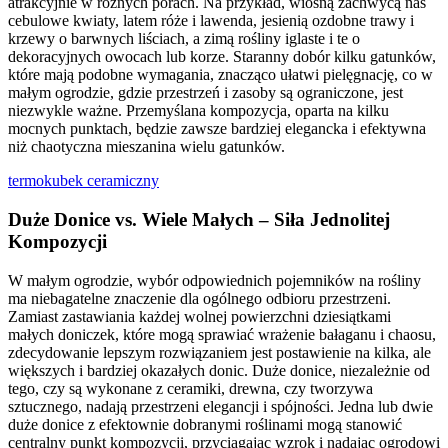
atrakcyjnie w różnych porach. Na przykład, wiosną zachwycą nas
cebulowe kwiaty, latem róże i lawenda, jesienią ozdobne trawy i
krzewy o barwnych liściach, a zimą rośliny iglaste i te o
dekoracyjnych owocach lub korze. Staranny dobór kilku gatunków,
które mają podobne wymagania, znacząco ułatwi pielęgnację, co w
małym ogrodzie, gdzie przestrzeń i zasoby są ograniczone, jest
niezwykle ważne. Przemyślana kompozycja, oparta na kilku
mocnych punktach, będzie zawsze bardziej elegancka i efektywna
niż chaotyczna mieszanina wielu gatunków.
termokubek ceramiczny
Duże Donice vs. Wiele Małych – Siła Jednolitej
Kompozycji
W małym ogrodzie, wybór odpowiednich pojemników na rośliny
ma niebagatelne znaczenie dla ogólnego odbioru przestrzeni.
Zamiast zastawiania każdej wolnej powierzchni dziesiątkami
małych doniczek, które mogą sprawiać wrażenie bałaganu i chaosu,
zdecydowanie lepszym rozwiązaniem jest postawienie na kilka, ale
większych i bardziej okazałych donic. Duże donice, niezależnie od
tego, czy są wykonane z ceramiki, drewna, czy tworzywa
sztucznego, nadają przestrzeni elegancji i spójności. Jedna lub dwie
duże donice z efektownie dobranymi roślinami mogą stanowić
centralny punkt kompozycji, przyciągając wzrok i nadając ogrodowi