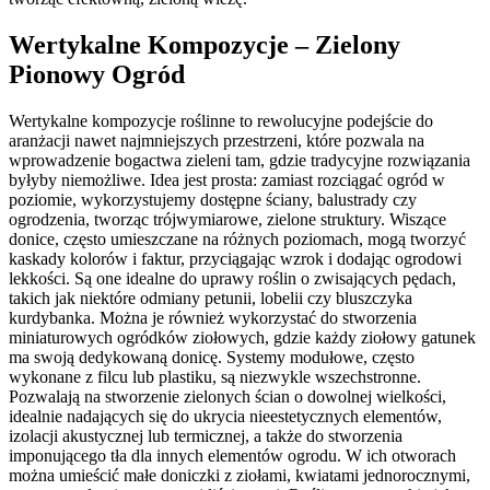
Wertykalne Kompozycje – Zielony
Pionowy Ogród
Wertykalne kompozycje roślinne to rewolucyjne podejście do
aranżacji nawet najmniejszych przestrzeni, które pozwala na
wprowadzenie bogactwa zieleni tam, gdzie tradycyjne rozwiązania
byłyby niemożliwe. Idea jest prosta: zamiast rozciągać ogród w
poziomie, wykorzystujemy dostępne ściany, balustrady czy
ogrodzenia, tworząc trójwymiarowe, zielone struktury. Wiszące
donice, często umieszczane na różnych poziomach, mogą tworzyć
kaskady kolorów i faktur, przyciągając wzrok i dodając ogrodowi
lekkości. Są one idealne do uprawy roślin o zwisających pędach,
takich jak niektóre odmiany petunii, lobelii czy bluszczyka
kurdybanka. Można je również wykorzystać do stworzenia
miniaturowych ogródków ziołowych, gdzie każdy ziołowy gatunek
ma swoją dedykowaną donicę. Systemy modułowe, często
wykonane z filcu lub plastiku, są niezwykle wszechstronne.
Pozwalają na stworzenie zielonych ścian o dowolnej wielkości,
idealnie nadających się do ukrycia nieestetycznych elementów,
izolacji akustycznej lub termicznej, a także do stworzenia
imponującego tła dla innych elementów ogrodu. W ich otworach
można umieścić małe doniczki z ziołami, kwiatami jednorocznymi,