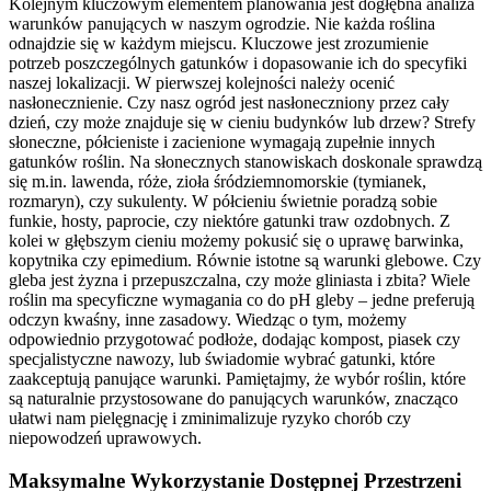
Kolejnym kluczowym elementem planowania jest dogłębna analiza
warunków panujących w naszym ogrodzie. Nie każda roślina
odnajdzie się w każdym miejscu. Kluczowe jest zrozumienie
potrzeb poszczególnych gatunków i dopasowanie ich do specyfiki
naszej lokalizacji. W pierwszej kolejności należy ocenić
nasłonecznienie. Czy nasz ogród jest nasłoneczniony przez cały
dzień, czy może znajduje się w cieniu budynków lub drzew? Strefy
słoneczne, półcieniste i zacienione wymagają zupełnie innych
gatunków roślin. Na słonecznych stanowiskach doskonale sprawdzą
się m.in. lawenda, róże, zioła śródziemnomorskie (tymianek,
rozmaryn), czy sukulenty. W półcieniu świetnie poradzą sobie
funkie, hosty, paprocie, czy niektóre gatunki traw ozdobnych. Z
kolei w głębszym cieniu możemy pokusić się o uprawę barwinka,
kopytnika czy epimedium. Równie istotne są warunki glebowe. Czy
gleba jest żyzna i przepuszczalna, czy może gliniasta i zbita? Wiele
roślin ma specyficzne wymagania co do pH gleby – jedne preferują
odczyn kwaśny, inne zasadowy. Wiedząc o tym, możemy
odpowiednio przygotować podłoże, dodając kompost, piasek czy
specjalistyczne nawozy, lub świadomie wybrać gatunki, które
zaakceptują panujące warunki. Pamiętajmy, że wybór roślin, które
są naturalnie przystosowane do panujących warunków, znacząco
ułatwi nam pielęgnację i zminimalizuje ryzyko chorób czy
niepowodzeń uprawowych.
Maksymalne Wykorzystanie Dostępnej Przestrzeni