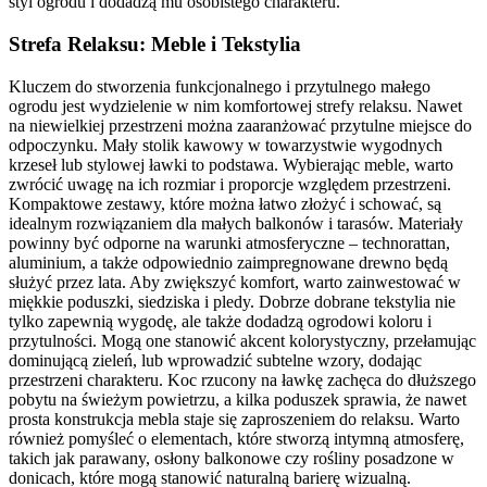
styl ogrodu i dodadzą mu osobistego charakteru.
Strefa Relaksu: Meble i Tekstylia
Kluczem do stworzenia funkcjonalnego i przytulnego małego
ogrodu jest wydzielenie w nim komfortowej strefy relaksu. Nawet
na niewielkiej przestrzeni można zaaranżować przytulne miejsce do
odpoczynku. Mały stolik kawowy w towarzystwie wygodnych
krzeseł lub stylowej ławki to podstawa. Wybierając meble, warto
zwrócić uwagę na ich rozmiar i proporcje względem przestrzeni.
Kompaktowe zestawy, które można łatwo złożyć i schować, są
idealnym rozwiązaniem dla małych balkonów i tarasów. Materiały
powinny być odporne na warunki atmosferyczne – technorattan,
aluminium, a także odpowiednio zaimpregnowane drewno będą
służyć przez lata. Aby zwiększyć komfort, warto zainwestować w
miękkie poduszki, siedziska i pledy. Dobrze dobrane tekstylia nie
tylko zapewnią wygodę, ale także dodadzą ogrodowi koloru i
przytulności. Mogą one stanowić akcent kolorystyczny, przełamując
dominującą zieleń, lub wprowadzić subtelne wzory, dodając
przestrzeni charakteru. Koc rzucony na ławkę zachęca do dłuższego
pobytu na świeżym powietrzu, a kilka poduszek sprawia, że nawet
prosta konstrukcja mebla staje się zaproszeniem do relaksu. Warto
również pomyśleć o elementach, które stworzą intymną atmosferę,
takich jak parawany, osłony balkonowe czy rośliny posadzone w
donicach, które mogą stanowić naturalną barierę wizualną.