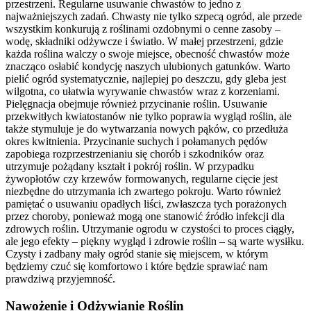
przestrzeni. Regularne usuwanie chwastów to jedno z
najważniejszych zadań. Chwasty nie tylko szpecą ogród, ale przede
wszystkim konkurują z roślinami ozdobnymi o cenne zasoby –
wodę, składniki odżywcze i światło. W małej przestrzeni, gdzie
każda roślina walczy o swoje miejsce, obecność chwastów może
znacząco osłabić kondycję naszych ulubionych gatunków. Warto
pielić ogród systematycznie, najlepiej po deszczu, gdy gleba jest
wilgotna, co ułatwia wyrywanie chwastów wraz z korzeniami.
Pielęgnacja obejmuje również przycinanie roślin. Usuwanie
przekwitłych kwiatostanów nie tylko poprawia wygląd roślin, ale
także stymuluje je do wytwarzania nowych pąków, co przedłuża
okres kwitnienia. Przycinanie suchych i połamanych pędów
zapobiega rozprzestrzenianiu się chorób i szkodników oraz
utrzymuje pożądany kształt i pokrój roślin. W przypadku
żywopłotów czy krzewów formowanych, regularne cięcie jest
niezbędne do utrzymania ich zwartego pokroju. Warto również
pamiętać o usuwaniu opadłych liści, zwłaszcza tych porażonych
przez choroby, ponieważ mogą one stanowić źródło infekcji dla
zdrowych roślin. Utrzymanie ogrodu w czystości to proces ciągły,
ale jego efekty – piękny wygląd i zdrowie roślin – są warte wysiłku.
Czysty i zadbany mały ogród stanie się miejscem, w którym
będziemy czuć się komfortowo i które będzie sprawiać nam
prawdziwą przyjemność.
Nawożenie i Odżywianie Roślin