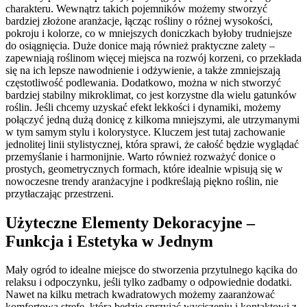
charakteru. Wewnątrz takich pojemników możemy stworzyć
bardziej złożone aranżacje, łącząc rośliny o różnej wysokości,
pokroju i kolorze, co w mniejszych doniczkach byłoby trudniejsze
do osiągnięcia. Duże donice mają również praktyczne zalety –
zapewniają roślinom więcej miejsca na rozwój korzeni, co przekłada
się na ich lepsze nawodnienie i odżywienie, a także zmniejszają
częstotliwość podlewania. Dodatkowo, można w nich stworzyć
bardziej stabilny mikroklimat, co jest korzystne dla wielu gatunków
roślin. Jeśli chcemy uzyskać efekt lekkości i dynamiki, możemy
połączyć jedną dużą donicę z kilkoma mniejszymi, ale utrzymanymi
w tym samym stylu i kolorystyce. Kluczem jest tutaj zachowanie
jednolitej linii stylistycznej, która sprawi, że całość będzie wyglądać
przemyślanie i harmonijnie. Warto również rozważyć donice o
prostych, geometrycznych formach, które idealnie wpisują się w
nowoczesne trendy aranżacyjne i podkreślają piękno roślin, nie
przytłaczając przestrzeni.
Użyteczne Elementy Dekoracyjne –
Funkcja i Estetyka w Jednym
Mały ogród to idealne miejsce do stworzenia przytulnego kącika do
relaksu i odpoczynku, jeśli tylko zadbamy o odpowiednie dodatki.
Nawet na kilku metrach kwadratowych możemy zaaranżować
komfortową strefę, która będzie sprzyjać wyciszeniu i kontaktowi z