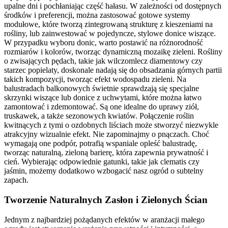
upalne dni i pochłaniając część hałasu. W zależności od dostępnych
środków i preferencji, można zastosować gotowe systemy
modułowe, które tworzą zintegrowaną strukturę z kieszeniami na
rośliny, lub zainwestować w pojedyncze, stylowe donice wiszące.
W przypadku wyboru donic, warto postawić na różnorodność
rozmiarów i kolorów, tworząc dynamiczną mozaikę zieleni. Rośliny
o zwisających pędach, takie jak wilczomlecz diamentowy czy
starzec popielaty, doskonale nadają się do obsadzania górnych partii
takich kompozycji, tworząc efekt wodospadu zieleni. Na
balustradach balkonowych świetnie sprawdzają się specjalne
skrzynki wiszące lub donice z uchwytami, które można łatwo
zamontować i zdemontować. Są one idealne do uprawy ziół,
truskawek, a także sezonowych kwiatów. Połączenie roślin
kwitnących z tymi o ozdobnych liściach może stworzyć niezwykle
atrakcyjny wizualnie efekt. Nie zapominajmy o pnączach. Choć
wymagają one podpór, potrafią wspaniale opleść balustradę,
tworząc naturalną, zieloną barierę, która zapewnia prywatność i
cień. Wybierając odpowiednie gatunki, takie jak clematis czy
jaśmin, możemy dodatkowo wzbogacić nasz ogród o subtelny
zapach.
Tworzenie Naturalnych Zasłon i Zielonych Ścian
Jednym z najbardziej pożądanych efektów w aranżacji małego