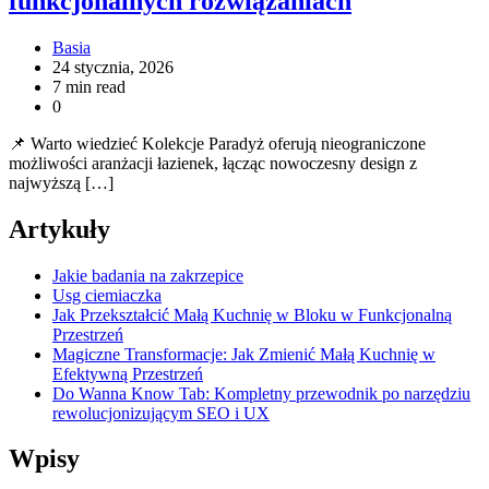
funkcjonalnych rozwiązaniach
Basia
24 stycznia, 2026
7 min read
0
📌 Warto wiedzieć Kolekcje Paradyż oferują nieograniczone
możliwości aranżacji łazienek, łącząc nowoczesny design z
najwyższą […]
Artykuły
Jakie badania na zakrzepice
Usg ciemiaczka
Jak Przekształcić Małą Kuchnię w Bloku w Funkcjonalną
Przestrzeń
Magiczne Transformacje: Jak Zmienić Małą Kuchnię w
Efektywną Przestrzeń
Do Wanna Know Tab: Kompletny przewodnik po narzędziu
rewolucjonizującym SEO i UX
Wpisy