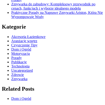
Zmywarka do zabudowy: Kompleksowy przewodnik po
cenach, funkcjach i wyborze idealnego modelu
Praktyczne Porady na Naprawę Zmywarki Ariston, Która Nie
Wypompowuje Wody
Kategorie
Akcesoria Łazienkowe
Aranżacje wnętrz
Czyszczenie Tipy
Dom i Ogród
Motoryzacja
Porady
Publikacje
Technologia
Uncategorized
Zdrowie
Zmywarka
Related Posts
Dom i Ogród