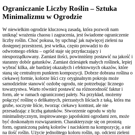
Ograniczanie Liczby Roślin – Sztuka
Minimalizmu w Ogrodzie
W niewielkim ogrodzie kluczową zasadą, która pozwoli nam
uniknąć wrażenia chaosu i zagracenia, jest świadome ograniczenie
liczby roślin. Choć pokusa, by upchnąć jak najwięcej zieleni na
dostępnej przestrzeni, jest wielka, często prowadzi to do
odwrotnego efektu – ogród staje się przytłaczający i
nieuporządkowany. Zamiast ilości, powinniśmy postawić na jakość i
staranny dobór gatunków. Zamiast dziesiątek małych roślinek, lepiej
wybrać kilka, ale bardziej okazałych i efektownych okazów, które
staną się centralnym punktem kompozycji. Dobrze dobrana roślina o
ciekawej formie, kolorze liści czy oryginalnym pokroju może
samodzielnie stanowić ozdobę ogrodu, nie potrzebując licznego
towarzystwa. Warto również postawić na różnorodność faktur i
form, ale w ramach ograniczonej palety. Na przykład, możemy
połączyć roślinę o delikatnych, pierzastych liściach z taką, która ma
grube, soczyste liście, tworząc ciekawy kontrast, ale nie
przesadzając z liczbą gatunków. Stworzenie ogrodu w stylu
minimalistycznym, inspirowanego japońskimi ogrodami zen, może
być doskonałym rozwiązaniem. Charakteryzuje się on prostotą
form, ograniczoną paletą kolorów i naciskiem na kompozycję, a nie
na ilość roślin. Użycie jednolitego koloru roślin, np. odcieni zieleni