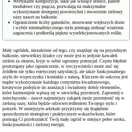
Wertykalne kompozycje, takie jak wiszące donice, panele
modułowe czy pnącza, pozwalają na maksymalne
wykorzystanie dostępnej powierzchni i stworzenie zielonej
oazy nawet na balkonie.
Ograniczenie liczby gatunków, stosowanie większych donic
i wybór minimalistycznego stylu pomogą uniknąć wrażenia
zagracenia i podkreślą piękno wyselekcjonowanych roślin.
Mały ogródek, niezależnie od tego, czy znajduje się na przytulnym
balkonie, niewielkiej działce czy może jest to jedynie kawałek
zieleni za oknem, kryje w sobie ogromny potencjał. Często błędnie
postrzegany jako ograniczenie, w rzeczywistości może stać się
źródłem nie tylko estetycznej satysfakcji, ale także funkcjonalnego
azylu do wypoczynku i kontaktu z naturą. Kluczem do sukcesu jest
mądre wykorzystanie każdego centymetra kwadratowego,
kreatywne podejście do aranżacji i świadomy dobór elementów,
które harmonijnie wpiszą się w niewielką przestrzeń. Zapomnij o
zniechęceniu – nawet najmniejszy zakątek może przemienić się w
zieloną oazę, która będzie odzwierciedleniem Twojego stylu i
potrzeb. W niniejszym artykule przyjrzymy się dogłębnie
sprawdzonym strategiom i praktycznym wskazówkom, które
pomogą Ci przekształcić Twój mały ogród w miejsce pełne uroku,
funkcjonalności i zielonej energii.