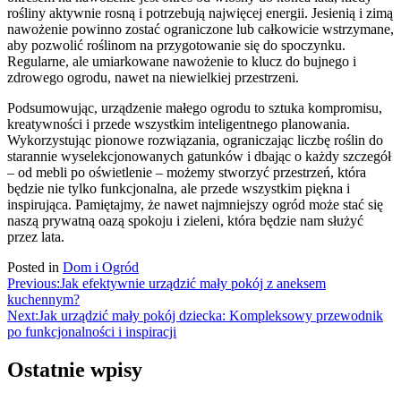
rośliny aktywnie rosną i potrzebują najwięcej energii. Jesienią i zimą
nawożenie powinno zostać ograniczone lub całkowicie wstrzymane,
aby pozwolić roślinom na przygotowanie się do spoczynku.
Regularne, ale umiarkowane nawożenie to klucz do bujnego i
zdrowego ogrodu, nawet na niewielkiej przestrzeni.
Podsumowując, urządzenie małego ogrodu to sztuka kompromisu,
kreatywności i przede wszystkim inteligentnego planowania.
Wykorzystując pionowe rozwiązania, ograniczając liczbę roślin do
starannie wyselekcjonowanych gatunków i dbając o każdy szczegół
– od mebli po oświetlenie – możemy stworzyć przestrzeń, która
będzie nie tylko funkcjonalna, ale przede wszystkim piękna i
inspirująca. Pamiętajmy, że nawet najmniejszy ogród może stać się
naszą prywatną oazą spokoju i zieleni, która będzie nam służyć
przez lata.
Posted in
Dom i Ogród
Nawigacja
Previous:
Jak efektywnie urządzić mały pokój z aneksem
kuchennym?
wpisu
Next:
Jak urządzić mały pokój dziecka: Kompleksowy przewodnik
po funkcjonalności i inspiracji
Ostatnie wpisy