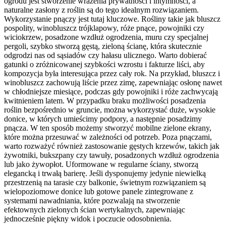
ogrodu jest stworzenie wrażenia prywatności i intymności, a
naturalne zasłony z roślin są do tego idealnym rozwiązaniem.
Wykorzystanie pnączy jest tutaj kluczowe. Rośliny takie jak bluszcz
pospolity, winobluszcz trójklapowy, róże pnące, powojniki czy
wiciokrzew, posadzone wzdłuż ogrodzenia, muru czy specjalnej
pergoli, szybko stworzą gęstą, zieloną ścianę, która skutecznie
odgrodzi nas od sąsiadów czy hałasu ulicznego. Warto dobierać
gatunki o zróżnicowanej szybkości wzrostu i fakturze liści, aby
kompozycja była interesująca przez cały rok. Na przykład, bluszcz i
winobluszcz zachowują liście przez zimę, zapewniając osłonę nawet
w chłodniejsze miesiące, podczas gdy powojniki i róże zachwycają
kwitnieniem latem. W przypadku braku możliwości posadzenia
roślin bezpośrednio w gruncie, można wykorzystać duże, wysokie
donice, w których umieścimy podpory, a następnie posadzimy
pnącza. W ten sposób możemy stworzyć mobilne zielone ekrany,
które można przesuwać w zależności od potrzeb. Poza pnączami,
warto rozważyć również zastosowanie gęstych krzewów, takich jak
żywotniki, bukszpany czy tawuły, posadzonych wzdłuż ogrodzenia
lub jako żywopłot. Uformowane w regularne ściany, stworzą
elegancką i trwałą barierę. Jeśli dysponujemy jedynie niewielką
przestrzenią na tarasie czy balkonie, świetnym rozwiązaniem są
wielopoziomowe donice lub gotowe panele zintegrowane z
systemami nawadniania, które pozwalają na stworzenie
efektownych zielonych ścian wertykalnych, zapewniając
jednocześnie piękny widok i poczucie odosobnienia.