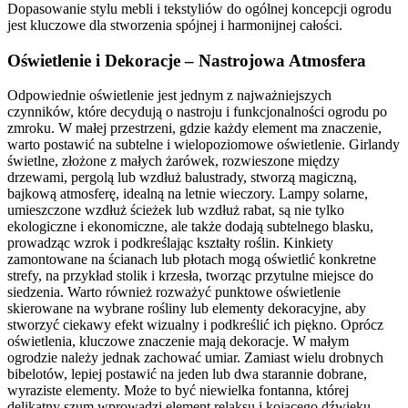
Dopasowanie stylu mebli i tekstyliów do ogólnej koncepcji ogrodu
jest kluczowe dla stworzenia spójnej i harmonijnej całości.
Oświetlenie i Dekoracje – Nastrojowa Atmosfera
Odpowiednie oświetlenie jest jednym z najważniejszych
czynników, które decydują o nastroju i funkcjonalności ogrodu po
zmroku. W małej przestrzeni, gdzie każdy element ma znaczenie,
warto postawić na subtelne i wielopoziomowe oświetlenie. Girlandy
świetlne, złożone z małych żarówek, rozwieszone między
drzewami, pergolą lub wzdłuż balustrady, stworzą magiczną,
bajkową atmosferę, idealną na letnie wieczory. Lampy solarne,
umieszczone wzdłuż ścieżek lub wzdłuż rabat, są nie tylko
ekologiczne i ekonomiczne, ale także dodają subtelnego blasku,
prowadząc wzrok i podkreślając kształty roślin. Kinkiety
zamontowane na ścianach lub płotach mogą oświetlić konkretne
strefy, na przykład stolik i krzesła, tworząc przytulne miejsce do
siedzenia. Warto również rozważyć punktowe oświetlenie
skierowane na wybrane rośliny lub elementy dekoracyjne, aby
stworzyć ciekawy efekt wizualny i podkreślić ich piękno. Oprócz
oświetlenia, kluczowe znaczenie mają dekoracje. W małym
ogrodzie należy jednak zachować umiar. Zamiast wielu drobnych
bibelotów, lepiej postawić na jeden lub dwa starannie dobrane,
wyraziste elementy. Może to być niewielka fontanna, której
delikatny szum wprowadzi element relaksu i kojącego dźwięku,