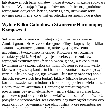
lub stonowanych barw kwiatów, może stworzyć wrażenie spokoju i
harmonii. Wybierając kilka gatunków roślin, które mają podobne
wymagania dotyczące światła, wody i gleby, ułatwiamy sobie
również pielęgnację, co w małym ogrodzie jest niezwykle istotne.
Wybór Kilku Gatunków i Stworzenie Harmonijnej
Kompozycji
Sekretem udanej aranżacji małego ogrodu jest selektywność.
Zamiast gromadzić wszelkie dostępne rośliny, skupmy się na kilku
starannie wybranych gatunkach, które będą się wzajemnie
uzupełniać i tworzyć spójną całość. Kluczowe jest poznanie
charakterystyki każdej rośliny – jej docelowych rozmiarów,
wymagań siedliskowych (światło, woda, gleba), a także okresu
kwitnienia czy sezonu dekoracyjności. Dobierając rośliny, warto
kierować się zasadą kontrastu i harmonii. Kontrast może dotyczyć
kształtu liści (np. wąskie, igiełkowate liście trawy ozdobnej obok
dużych, sercowatych liści funkii), faktury (gładkie liście kaliny
kontra puszyste liście miodunki) lub koloru (np. ciemnozielone liście
z purpurowymi akcentami). Harmonię natomiast zapewni
powtarzanie pewnych elementów – na przykład, wybranie kilku
gatunków o podobnym odcieniu kwiatów lub liści. Warto również
pomyśleć o sezonowości. Jeśli chcemy, aby nasz ogród cieszył oko
przez cały rok, powinniśmy posadzić rośliny, które prezentują się