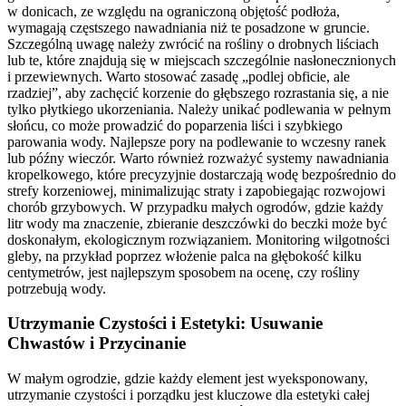
w donicach, ze względu na ograniczoną objętość podłoża,
wymagają częstszego nawadniania niż te posadzone w gruncie.
Szczególną uwagę należy zwrócić na rośliny o drobnych liściach
lub te, które znajdują się w miejscach szczególnie nasłonecznionych
i przewiewnych. Warto stosować zasadę „podlej obficie, ale
rzadziej”, aby zachęcić korzenie do głębszego rozrastania się, a nie
tylko płytkiego ukorzeniania. Należy unikać podlewania w pełnym
słońcu, co może prowadzić do poparzenia liści i szybkiego
parowania wody. Najlepsze pory na podlewanie to wczesny ranek
lub późny wieczór. Warto również rozważyć systemy nawadniania
kropelkowego, które precyzyjnie dostarczają wodę bezpośrednio do
strefy korzeniowej, minimalizując straty i zapobiegając rozwojowi
chorób grzybowych. W przypadku małych ogrodów, gdzie każdy
litr wody ma znaczenie, zbieranie deszczówki do beczki może być
doskonałym, ekologicznym rozwiązaniem. Monitoring wilgotności
gleby, na przykład poprzez włożenie palca na głębokość kilku
centymetrów, jest najlepszym sposobem na ocenę, czy rośliny
potrzebują wody.
Utrzymanie Czystości i Estetyki: Usuwanie
Chwastów i Przycinanie
W małym ogrodzie, gdzie każdy element jest wyeksponowany,
utrzymanie czystości i porządku jest kluczowe dla estetyki całej