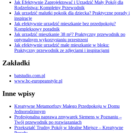
Jak Efektywnie Zaprojektować i Urządzić Mały Pokój dla
Rodzeństwa: Kompletny Przewodnik
Jak urządzić malutki pokoik dla dziecka? Praktyczne porady i
inspiracje
Jak efektywnie urządzić mieszkanie bez przedpokoju?
Kompleksowy poradnik
Jak urządzić mieszkanie 38 m²? Praktyczny przewodnik po
optymalnym wykorzystaniu przestrzeni
Jak efektywnie urządzić małe mieszkanie w bloku:
Praktyczny przewodnik ze zdjęciami i inspiracjami
Zakładki
batstudio.com.pl
www.bc-europeanstyle.pl
Inne wpisy
Kreatywne Metamorfozy Małego Przedpokoju w Domu
Jednorodzinnym
Profesjonalna naprawa zmywarek Siemens w Poznaniu –
Twój przewodnik po rozwiązaniach
Przekształć Trudny Pokój w Idealne Miejsce – Kreatywne
Porady