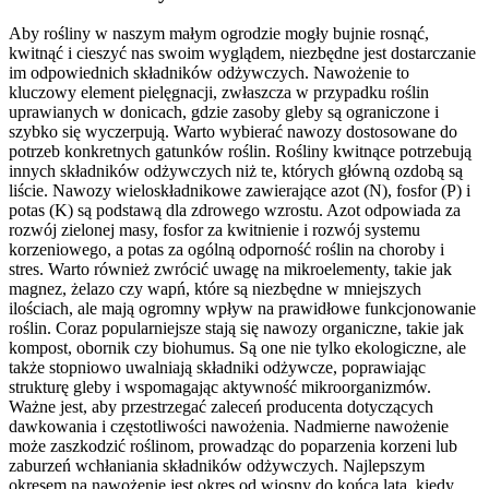
Aby rośliny w naszym małym ogrodzie mogły bujnie rosnąć,
kwitnąć i cieszyć nas swoim wyglądem, niezbędne jest dostarczanie
im odpowiednich składników odżywczych. Nawożenie to
kluczowy element pielęgnacji, zwłaszcza w przypadku roślin
uprawianych w donicach, gdzie zasoby gleby są ograniczone i
szybko się wyczerpują. Warto wybierać nawozy dostosowane do
potrzeb konkretnych gatunków roślin. Rośliny kwitnące potrzebują
innych składników odżywczych niż te, których główną ozdobą są
liście. Nawozy wieloskładnikowe zawierające azot (N), fosfor (P) i
potas (K) są podstawą dla zdrowego wzrostu. Azot odpowiada za
rozwój zielonej masy, fosfor za kwitnienie i rozwój systemu
korzeniowego, a potas za ogólną odporność roślin na choroby i
stres. Warto również zwrócić uwagę na mikroelementy, takie jak
magnez, żelazo czy wapń, które są niezbędne w mniejszych
ilościach, ale mają ogromny wpływ na prawidłowe funkcjonowanie
roślin. Coraz popularniejsze stają się nawozy organiczne, takie jak
kompost, obornik czy biohumus. Są one nie tylko ekologiczne, ale
także stopniowo uwalniają składniki odżywcze, poprawiając
strukturę gleby i wspomagając aktywność mikroorganizmów.
Ważne jest, aby przestrzegać zaleceń producenta dotyczących
dawkowania i częstotliwości nawożenia. Nadmierne nawożenie
może zaszkodzić roślinom, prowadząc do poparzenia korzeni lub
zaburzeń wchłaniania składników odżywczych. Najlepszym
okresem na nawożenie jest okres od wiosny do końca lata, kiedy