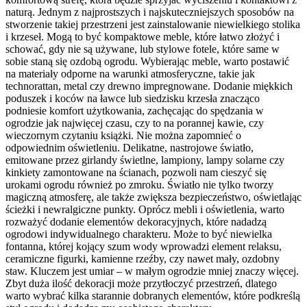
naturą. Jednym z najprostszych i najskuteczniejszych sposobów na
stworzenie takiej przestrzeni jest zainstalowanie niewielkiego stolika
i krzeseł. Mogą to być kompaktowe meble, które łatwo złożyć i
schować, gdy nie są używane, lub stylowe fotele, które same w
sobie staną się ozdobą ogrodu. Wybierając meble, warto postawić
na materiały odporne na warunki atmosferyczne, takie jak
technorattan, metal czy drewno impregnowane. Dodanie miękkich
poduszek i koców na ławce lub siedzisku krzesła znacząco
podniesie komfort użytkowania, zachęcając do spędzania w
ogrodzie jak najwięcej czasu, czy to na porannej kawie, czy
wieczornym czytaniu książki. Nie można zapomnieć o
odpowiednim oświetleniu. Delikatne, nastrojowe światło,
emitowane przez girlandy świetlne, lampiony, lampy solarne czy
kinkiety zamontowane na ścianach, pozwoli nam cieszyć się
urokami ogrodu również po zmroku. Światło nie tylko tworzy
magiczną atmosferę, ale także zwiększa bezpieczeństwo, oświetlając
ścieżki i newralgiczne punkty. Oprócz mebli i oświetlenia, warto
rozważyć dodanie elementów dekoracyjnych, które nadadzą
ogrodowi indywidualnego charakteru. Może to być niewielka
fontanna, której kojący szum wody wprowadzi element relaksu,
ceramiczne figurki, kamienne rzeźby, czy nawet mały, ozdobny
staw. Kluczem jest umiar – w małym ogrodzie mniej znaczy więcej.
Zbyt duża ilość dekoracji może przytłoczyć przestrzeń, dlatego
warto wybrać kilka starannie dobranych elementów, które podkreślą