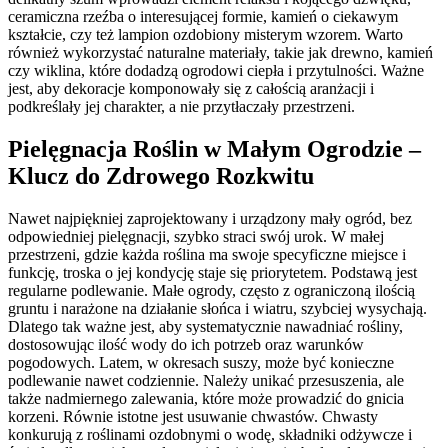
ceramiczna rzeźba o interesującej formie, kamień o ciekawym
kształcie, czy też lampion ozdobiony misterym wzorem. Warto
również wykorzystać naturalne materiały, takie jak drewno, kamień
czy wiklina, które dodadzą ogrodowi ciepła i przytulności. Ważne
jest, aby dekoracje komponowały się z całością aranżacji i
podkreślały jej charakter, a nie przytłaczały przestrzeni.
Pielęgnacja Roślin w Małym Ogrodzie –
Klucz do Zdrowego Rozkwitu
Nawet najpiękniej zaprojektowany i urządzony mały ogród, bez
odpowiedniej pielęgnacji, szybko straci swój urok. W małej
przestrzeni, gdzie każda roślina ma swoje specyficzne miejsce i
funkcję, troska o jej kondycję staje się priorytetem. Podstawą jest
regularne podlewanie. Małe ogrody, często z ograniczoną ilością
gruntu i narażone na działanie słońca i wiatru, szybciej wysychają.
Dlatego tak ważne jest, aby systematycznie nawadniać rośliny,
dostosowując ilość wody do ich potrzeb oraz warunków
pogodowych. Latem, w okresach suszy, może być konieczne
podlewanie nawet codziennie. Należy unikać przesuszenia, ale
także nadmiernego zalewania, które może prowadzić do gnicia
korzeni. Równie istotne jest usuwanie chwastów. Chwasty
konkurują z roślinami ozdobnymi o wodę, składniki odżywcze i