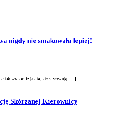
awa nigdy nie smakowała lepiej!
e tak wybornie jak ta, którą serwują […]
ację Skórzanej Kierownicy