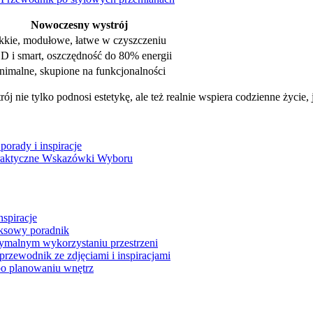
Nowoczesny wystrój
kkie, modułowe, łatwe w czyszczeniu
D i smart, oszczędność do 80% energii
nimalne, skupione na funkcjonalności
ie tylko podnosi estetykę, ale też realnie wspiera codzienne życie, ja
orady i inspiracje
raktyczne Wskazówki Wyboru
nspiracje
eksowy poradnik
tymalnym wykorzystaniu przestrzeni
przewodnik ze zdjęciami i inspiracjami
po planowaniu wnętrz