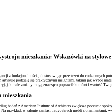
ystroju mieszkania: Wskazówki na stylowe
ncji z funkcjonalnością, dostosowując przestrzeń do codziennych potr
m artykule podzielę się praktycznymi insightami, takimi jak wybór mate
 Odkryj, jak małe zmiany mogą znacząco poprawić komfort i wartość Two
u mieszkania
edług badań z American Institute of Architects zwiększa poczucie spok
e. Na przykład, w salonie zamiast tradycyjnych mebli z ornamentami, w