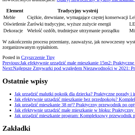
Element
Tradycyjny wystrój
Meble
Ciężkie, drewniane, wymagające częstej konserwacji
Le
Oświetlenie
Żarówki tradycyjne, wyższe zużycie energii
LE
Dekoracje
Wielość ozdób, trudniejsze utrzymanie porządku
Mi
W zakończeniu procesu przemiany, zauważysz, jak nowoczesny wystrój n
zorganizowanym sypialniom.
Posted in
Czyszczenie Tipy
Nawigacja
Previous:
Jak efektywnie urządzić małe mieszkanie 15m2: Praktyczne p
Next:
Najlepsze Zmywarki pod względem Niezawodności w 2021: P
wpisu
Ostatnie wpisy
Jak urządzić malutki pokoik dla dziecka? Praktyczne porady i i
Jak efektywnie urządzić mieszkanie bez przedpokoju? Kompl
Jak urządzić mieszkanie 38 m²? Praktyczny przewodnik po op
Jak efektywnie urządzić małe mieszkanie w bloku: Praktyczny 
Jak urządzić mieszkanie program: Kompleksowy przewodnik 
Zakładki