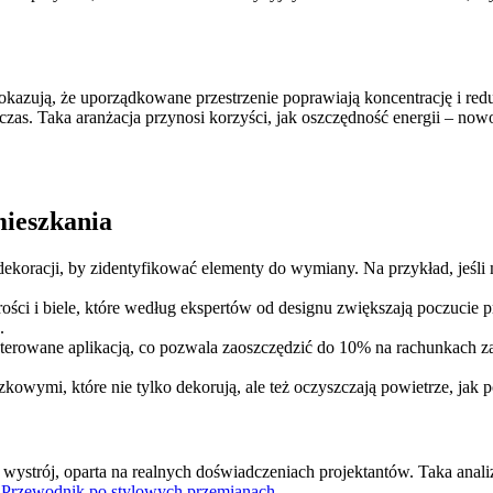
pokazują, że uporządkowane przestrzenie poprawiają koncentrację i red
 czas. Taka aranżacja przynosi korzyści, jak oszczędność energii – n
mieszkania
dekoracji, by zidentyfikować elementy do wymiany. Na przykład, jeśli m
ości i biele, które według ekspertów od designu zwiększają poczucie p
.
 sterowane aplikacją, co pozwala zaoszczędzić do 10% na rachunkach za
zkowymi, które nie tylko dekorują, ale też oczyszczają powietrze, ja
wystrój, oparta na realnych doświadczeniach projektantów. Taka anali
 Przewodnik po stylowych przemianach