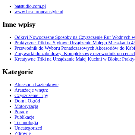
batstudio.com.pl
www.bc-europeanstyle.pl
Inne wpisy
Odkryj Nowoczesne Sposoby na Czyszczenie Rur Wodnych 
Praktyczne Triki na Stylowe Urządzenie Małego Mieszkania 
Przewodnik do Wyboru Ponadczasowych Akcesoriów do Kabi
Zmywarki do zabudowy: Kompleksowy przewodnik po cenach 
Kreatywne Triki na Urządzanie Małej Kuchni w Bloku: Prak
Kategorie
Akcesoria Łazienkowe
Aranżacje wnętrz
Czyszczenie Tipy
Dom i Ogród
Motoryzacja
Porady
Publikacje
Technologia
Uncategorized
Zdrowie