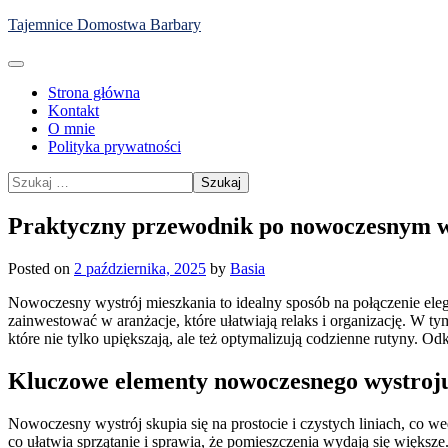
Skip
Tajemnice Domostwa Barbary
to
content
Strona główna
Kontakt
O mnie
Polityka prywatności
Szukaj:
Praktyczny przewodnik po nowoczesnym w
Posted on
2 października, 2025
by
Basia
Nowoczesny wystrój mieszkania to idealny sposób na połączenie elega
zainwestować w aranżacje, które ułatwiają relaks i organizację. W ty
które nie tylko upiększają, ale też optymalizują codzienne rutyny.
Kluczowe elementy nowoczesnego wystroj
Nowoczesny wystrój skupia się na prostocie i czystych liniach, co w
co ułatwia sprzątanie i sprawia, że pomieszczenia wydają się większ