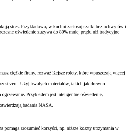
ukują stres. Przykładowo, w kuchni zastosuj szafki bez uchwytów i
owoczesne oświetlenie zużywa do 80% mniej prądu niż tradycyjne
asz ciężkie firany, rozważ lżejsze rolety, które wpuszczają więcej
rzestrzeni. Użyj trwałych materiałów, takich jak drewno
 ogrzewanie. Przykładem jest inteligentne oświetlenie,
k potwierdzają badania NASA.
za pomaga zrozumieć korzyści, np. niższe koszty utrzymania w