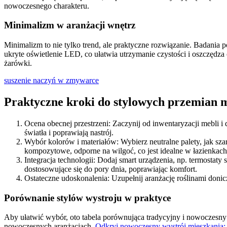
nowoczesnego charakteru.
Minimalizm w aranżacji wnętrz
Minimalizm to nie tylko trend, ale praktyczne rozwiązanie. Badania 
ukryte oświetlenie LED, co ułatwia utrzymanie czystości i oszczędza
żarówki.
suszenie naczyń w zmywarce
Praktyczne kroki do stylowych przemian 
Ocena obecnej przestrzeni: Zaczynij od inwentaryzacji mebli i 
światła i poprawiają nastrój.
Wybór kolorów i materiałów: Wybierz neutralne palety, jak szar
kompozytowe, odporne na wilgoć, co jest idealne w łazienkach
Integracja technologii: Dodaj smart urządzenia, np. termostaty
dostosowujące się do pory dnia, poprawiając komfort.
Ostateczne udoskonalenia: Uzupełnij aranżację roślinami donic
Porównanie stylów wystroju w praktyce
Aby ułatwić wybór, oto tabela porównująca tradycyjny i nowoczesny 
nowoczesnych aranżacjach.
Odkryj nowoczesny wystrój mieszkania: