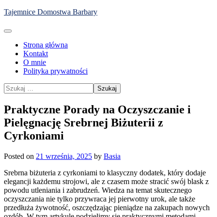
Skip
Tajemnice Domostwa Barbary
to
content
Strona główna
Kontakt
O mnie
Polityka prywatności
Szukaj:
Praktyczne Porady na Oczyszczanie i
Pielęgnację Srebrnej Biżuterii z
Cyrkoniami
Posted on
21 września, 2025
by
Basia
Srebrna biżuteria z cyrkoniami to klasyczny dodatek, który dodaje
elegancji każdemu strojowi, ale z czasem może stracić swój blask z
powodu utleniania i zabrudzeń. Wiedza na temat skutecznego
oczyszczania nie tylko przywraca jej pierwotny urok, ale także
przedłuża żywotność, oszczędzając pieniądze na zakupach nowych
ozdób. W tym artykule podzielimy się praktycznymi metodami,