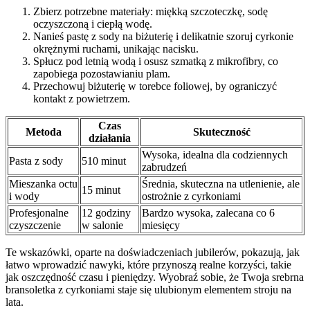
Zbierz potrzebne materiały: miękką szczoteczkę, sodę
oczyszczoną i ciepłą wodę.
Nanieś pastę z sody na biżuterię i delikatnie szoruj cyrkonie
okrężnymi ruchami, unikając nacisku.
Spłucz pod letnią wodą i osusz szmatką z mikrofibry, co
zapobiega pozostawianiu plam.
Przechowuj biżuterię w torebce foliowej, by ograniczyć
kontakt z powietrzem.
Czas
Metoda
Skuteczność
działania
Wysoka, idealna dla codziennych
Pasta z sody
510 minut
zabrudzeń
Mieszanka octu
Średnia, skuteczna na utlenienie, ale
15 minut
i wody
ostrożnie z cyrkoniami
Profesjonalne
12 godziny
Bardzo wysoka, zalecana co 6
czyszczenie
w salonie
miesięcy
Te wskazówki, oparte na doświadczeniach jubilerów, pokazują, jak
łatwo wprowadzić nawyki, które przynoszą realne korzyści, takie
jak oszczędność czasu i pieniędzy. Wyobraź sobie, że Twoja srebrna
bransoletka z cyrkoniami staje się ulubionym elementem stroju na
lata.