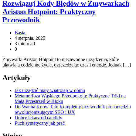
Rozwiązuj Kody Błędów w Zmywarkach
Ariston Hotpoint: Praktyczny
Przewodnik
Basia
4 sierpnia, 2025
3 min read
0
Zmywarki Ariston Hotpoint to niezawodne urządzenia, które
ułatwiają codzienne życie, oszczędzając czas i energię. Jednak […]
Artykuły
Jak urządzić mały wiatrołap w domu
Metamorfoza Wąskiego Przedpokoju: Praktyczne Triki na
Małą Przestrzeń w Bloku
Do Wanna Know Tab: Kompletny przewodnik po narzędziu
rewolucjonizującym SEO i UX
Dobry lekarz od candidy
Puch syntetyczny jak prać