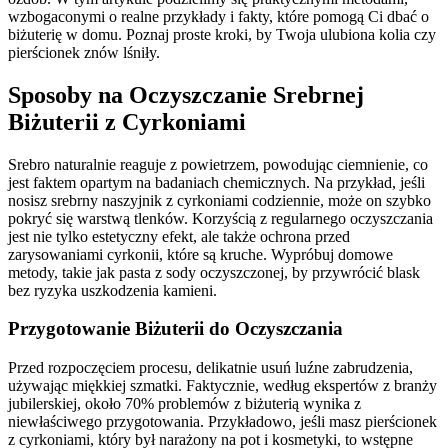
wzbogaconymi o realne przykłady i fakty, które pomogą Ci dbać o
biżuterię w domu. Poznaj proste kroki, by Twoja ulubiona kolia czy
pierścionek znów lśniły.
Sposoby na Oczyszczanie Srebrnej
Biżuterii z Cyrkoniami
Srebro naturalnie reaguje z powietrzem, powodując ciemnienie, co
jest faktem opartym na badaniach chemicznych. Na przykład, jeśli
nosisz srebrny naszyjnik z cyrkoniami codziennie, może on szybko
pokryć się warstwą tlenków. Korzyścią z regularnego oczyszczania
jest nie tylko estetyczny efekt, ale także ochrona przed
zarysowaniami cyrkonii, które są kruche. Wypróbuj domowe
metody, takie jak pasta z sody oczyszczonej, by przywrócić blask
bez ryzyka uszkodzenia kamieni.
Przygotowanie Biżuterii do Oczyszczania
Przed rozpoczęciem procesu, delikatnie usuń luźne zabrudzenia,
używając miękkiej szmatki. Faktycznie, według ekspertów z branży
jubilerskiej, około 70% problemów z biżuterią wynika z
niewłaściwego przygotowania. Przykładowo, jeśli masz pierścionek
z cyrkoniami, który był narażony na pot i kosmetyki, to wstępne