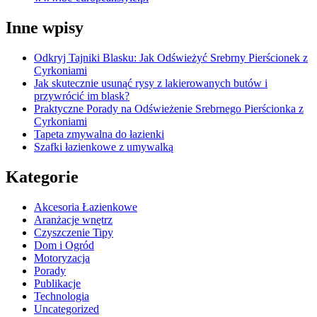
Inne wpisy
Odkryj Tajniki Blasku: Jak Odświeżyć Srebrny Pierścionek z
Cyrkoniami
Jak skutecznie usunąć rysy z lakierowanych butów i
przywrócić im blask?
Praktyczne Porady na Odświeżenie Srebrnego Pierścionka z
Cyrkoniami
Tapeta zmywalna do łazienki
Szafki łazienkowe z umywalką
Kategorie
Akcesoria Łazienkowe
Aranżacje wnętrz
Czyszczenie Tipy
Dom i Ogród
Motoryzacja
Porady
Publikacje
Technologia
Uncategorized