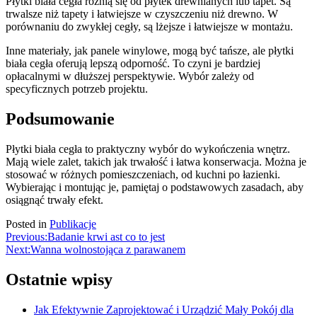
Płytki biała cegła różnią się od płytek drewnianych lub tapet. Są
trwalsze niż tapety i łatwiejsze w czyszczeniu niż drewno. W
porównaniu do zwykłej cegły, są lżejsze i łatwiejsze w montażu.
Inne materiały, jak panele winylowe, mogą być tańsze, ale płytki
biała cegła oferują lepszą odporność. To czyni je bardziej
opłacalnymi w dłuższej perspektywie. Wybór zależy od
specyficznych potrzeb projektu.
Podsumowanie
Płytki biała cegła to praktyczny wybór do wykończenia wnętrz.
Mają wiele zalet, takich jak trwałość i łatwa konserwacja. Można je
stosować w różnych pomieszczeniach, od kuchni po łazienki.
Wybierając i montując je, pamiętaj o podstawowych zasadach, aby
osiągnąć trwały efekt.
Posted in
Publikacje
Nawigacja
Previous:
Badanie krwi ast co to jest
Next:
Wanna wolnostojąca z parawanem
wpisu
Ostatnie wpisy
Jak Efektywnie Zaprojektować i Urządzić Mały Pokój dla