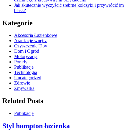
Jak skutecznie wyczyścić srebrne kolczyki i przywrócić im
blask?
Kategorie
Akcesoria Łazienkowe
Aranżacje wnętrz
Czyszczenie Tipy
Dom i Ogród
Motoryzacja
Porady
Publikacje
Technologia
Uncategorized
Zdrowie
Zmywarka
Related Posts
Publikacje
Styl hampton łazienka