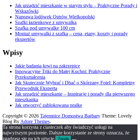
Jak urządzić mieszkanie w starym stylu – Praktyczne Porady i
Wskazówki
Naprawa lodówek Ostrów Wielkopolski
Szafki łazienkowe z umywalką
Szafka pod umywalkę 100 cm
Montaż umywalki z szafką – cena, etapy, koszty i porady
ekspertów
Wpisy
Jakie badania krwi na zakrzepicę
Innowacyjne Triki do Małej Kuchni: Praktyczne
Przekształcenia
Jak Skutecznie Wybrać i Dbać o Skórzany Fotel: Kompletny
Przewodnik Eksperta
Jak urządzić mieszkanie – Inspiracje i porady dla pierwszego
mieszkanka
Jak otworzyć zablokowaną pralkę
Copyright © 2026
Tajemnice Domostwa Barbary
Theme: Lovely
Blog By
Adore Themes
.
Ta strona korzysta z ciasteczek aby świadczyć usługi na
najwyższym poziomie. Dalsze korzystanie ze strony oznacza, że
zgadzasz się na ich użycie.
Zgoda