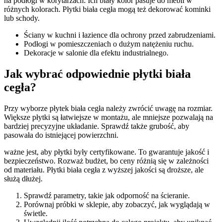
na podłogi w korytarzach. Ich biały kolor pasuje do mebli w
różnych kolorach. Płytki biała cegła mogą też dekorować kominki
lub schody.
Ściany w kuchni i łazience dla ochrony przed zabrudzeniami.
Podłogi w pomieszczeniach o dużym natężeniu ruchu.
Dekoracje w salonie dla efektu industrialnego.
Jak wybrać odpowiednie płytki biała
cegła?
Przy wyborze płytek biała cegła należy zwrócić uwagę na rozmiar.
Większe płytki są łatwiejsze w montażu, ale mniejsze pozwalają na
bardziej precyzyjne układanie. Sprawdź także grubość, aby
pasowała do istniejącej powierzchni.
ważne jest, aby płytki były certyfikowane. To gwarantuje jakość i
bezpieczeństwo. Rozważ budżet, bo ceny różnią się w zależności
od materiału. Płytki biała cegła z wyższej jakości są droższe, ale
służą dłużej.
Sprawdź parametry, takie jak odporność na ścieranie.
Porównaj próbki w sklepie, aby zobaczyć, jak wyglądają w
świetle.