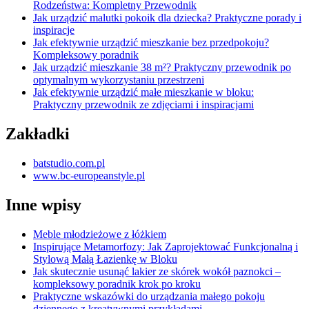
Rodzeństwa: Kompletny Przewodnik
Jak urządzić malutki pokoik dla dziecka? Praktyczne porady i
inspiracje
Jak efektywnie urządzić mieszkanie bez przedpokoju?
Kompleksowy poradnik
Jak urządzić mieszkanie 38 m²? Praktyczny przewodnik po
optymalnym wykorzystaniu przestrzeni
Jak efektywnie urządzić małe mieszkanie w bloku:
Praktyczny przewodnik ze zdjęciami i inspiracjami
Zakładki
batstudio.com.pl
www.bc-europeanstyle.pl
Inne wpisy
Meble młodzieżowe z łóżkiem
Inspirujące Metamorfozy: Jak Zaprojektować Funkcjonalną i
Stylową Małą Łazienkę w Bloku
Jak skutecznie usunąć lakier ze skórek wokół paznokci –
kompleksowy poradnik krok po kroku
Praktyczne wskazówki do urządzania małego pokoju
dziennego z kreatywnymi przykładami