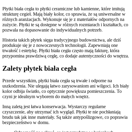
Płytki biała cegła to płytki ceramiczne lub kamienne, które imitują
strukturę cegieł. Mają biały kolor, co sprawia, że są uniwersalne w
różnych aranżacjach. Wykonuje się je z materiałów odpornych na
zużycie. Płytki te są dostępne w różnych rozmiarach i kształtach, co
pozwala na dopasowanie do indywidualnych potrzeb.
Historia takich płytek sięga tradycyjnego budownictwa, ale dziś
produkuje się je z nowoczesnych technologii. Zapewniają one
trwałość i estetykę. Płytki biała cegła często mają fakturę, która
przypomina prawdziwą cegłę, co dodaje autentyczności do wnętrza.
Zalety płytek biała cegła
Przede wszystkim, płytki biała cegła są trwałe i odporne na
uszkodzenia. Nie ulegają łatwo zarysowaniom ani wilgoci. Ich biały
kolor odbija światło, co optycznie powiększa pomieszczenia. To
czyni je idealnym wyborem do małych wnętrz.
Inną zaletą jest łatwa konserwacja. Wystarczy regularne
czyszczenie, aby utrzymać ich wygląd. Płytki te nie pochłaniają
brudu tak jak inne materiały. Są także antypoślizgowe, co poprawia
bezpieczeństwo w domu.