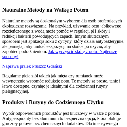
Naturalne Metody na Walkę z Potem
Naturalne metody są doskonałym wyborem dla osób preferujących
ekologiczne rozwiązania. Na przykład, używanie octu jabłkowego
rozcieńczonego z wodą może pomóc w regulacji pH skóry i
redukcji bakterii powodujących zapach. Innym skutecznym
sposobem jest aplikacja soku z cytryny, który działa antybakteryjnie,
ale pamiętaj, aby unikać ekspozycji na słońce po użyciu, aby
zapobiec podrażnieniom.
Jak wyczyścić skórę z potu- Najlepsze
sposoby!
Naprawa pralek Pruszcz Gdański
Regularne picie ziół takich jak mięta czy rumianek może
wewnętrznie wspomóc redukcję potu. Te metody są proste, tanie i
łatwo dostępne, czyniąc je idealnymi dla codziennej rutyny
pielęgnacyjnej.
Produkty i Rutyny do Codziennego Użytku
Wybór odpowiednich produktów jest kluczowy w walce z potem.
Antyperspiranty bez aluminium to bezpieczna opcja, która blokuje
gruczoły potowe bez chemicznych dodatków. Dla intensywnego