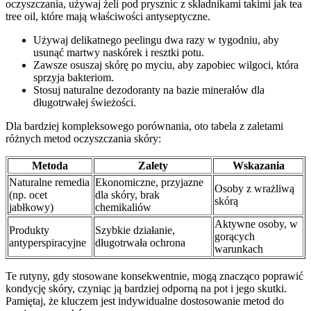
oczyszczania, używaj żeli pod prysznic z składnikami takimi jak tea
tree oil, które mają właściwości antyseptyczne.
Używaj delikatnego peelingu dwa razy w tygodniu, aby
usunąć martwy naskórek i resztki potu.
Zawsze osuszaj skórę po myciu, aby zapobiec wilgoci, która
sprzyja bakteriom.
Stosuj naturalne dezodoranty na bazie minerałów dla
długotrwałej świeżości.
Dla bardziej kompleksowego porównania, oto tabela z zaletami
różnych metod oczyszczania skóry:
Metoda
Zalety
Wskazania
Naturalne remedia
Ekonomiczne, przyjazne
Osoby z wrażliwą
(np. ocet
dla skóry, brak
skórą
jabłkowy)
chemikaliów
Aktywne osoby, w
Produkty
Szybkie działanie,
gorących
antyperspiracyjne
długotrwała ochrona
warunkach
Te rutyny, gdy stosowane konsekwentnie, mogą znacząco poprawić
kondycję skóry, czyniąc ją bardziej odporną na pot i jego skutki.
Pamiętaj, że kluczem jest indywidualne dostosowanie metod do