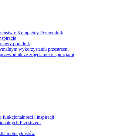
dzeństwa: Kompletny Przewodnik
nspiracje
eksowy poradnik
tymalnym wykorzystaniu przestrzeni
przewodnik ze zdjęciami i inspiracjami
unkcjonalności i inspiracji
onalnych Przestrzeni
dla motocyklistów