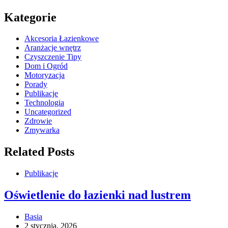
Kategorie
Akcesoria Łazienkowe
Aranżacje wnętrz
Czyszczenie Tipy
Dom i Ogród
Motoryzacja
Porady
Publikacje
Technologia
Uncategorized
Zdrowie
Zmywarka
Related Posts
Publikacje
Oświetlenie do łazienki nad lustrem
Basia
2 stycznia, 2026