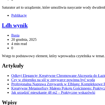
Saturator art to urządzenie, które umożliwia nasycanie wody dwut
Publikacje
Ldh wynik
Basia
20 grudnia, 2025
4 min read
0
Wstęp to podstawowy element, który wprowadza czytelnika w temat.
Artykuły
Odkryj Elegancję: Kreatywne Chromowane Akcesoria do Łazi
Czy w zbiorniku na sól w zmywarce powinna być woda
Profesjonalna Naprawa Zmywarek w Elblągu: Kompleksowe 
Kreatywne Metamorfozy Małego Pokoju Gościnnego: Praktyczn
Jak urządzić mieszkanie 48 m2 – Praktyczne wskazówki
Wpisy