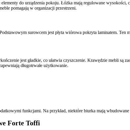
elementy do urządzenia pokoju. Łóżka mają regulowane wysokości, co
 meble pomagają w organizacji przestrzeni.
Podstawowym surowcem jest płyta wiórowa pokryta laminatem. Ten mate
ńczenie jest gładkie, co ułatwia czyszczenie. Krawędzie mebli są za
zapewniają długotrwałe użytkowanie.
odatkowymi funkcjami. Na przykład, niektóre biurka mają wbudowane o
e Forte Toffi