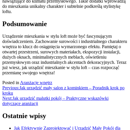
nawiązujące do klimatu przemysłowego. Takie dodatki wprowadzą
do mieszkania unikalny charakter i subtelnie podkreślą stylistykę
loftu.
Podsumowanie
Urządzenie mieszkania w stylu loft może być fascynującym
doświadczeniem. Zachowanie surowości i industrialnego charakteru
wnętrza to klucz do osiągnięcia wymarzonego efektu. Pamiętaj o
otwartej przestrzeni, surowych materiałach, ekspozycji instalacji,
dużych oknach, minimalistycznych meblach, oświetleniu
przemysłowym oraz industrialnych akcentach dekoracyjnych. Teraz
już wiesz, jak urządzić mieszkanie w stylu loft – czas rozpocząć
przemianę swojego wnętrza!
Posted in
Aranżacje wnętrz
Nawigacja
Previous:
Jak urządzić mały salon z kominkiem – Poradnik krok po
kroku
wpisu
Next:
Jak urządzić malutki pokój – Praktyczne wskazówki
dotyczące aranżacji
Ostatnie wpisy
Jak Efektywnie Zaprojektować i Urządzić Mały Pokój dla