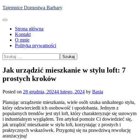
Skip
Tajemnice Domostwa Barbary
to
content
Strona główna
Kontakt
O mnie
Polityka prywatności
Szukaj:
Jak urządzić mieszkanie w stylu loft: 7
prostych kroków
Posted on
28 grudnia, 2024
4 lutego, 2024
by
Basia
Planując urządzenie mieszkania, wiele osób szuka unikalnego stylu,
który odzwierciedli ich osobowość i upodobania. Jednym z
popularnych trendów jest styl loft, który charakteryzuje się surowym
i industrialnym wyglądem. Ten artykuł pomoże Ci dowiedzieć się,
jak urządzić mieszkanie w stylu loft, korzystając z prostych i
praktycznych wskazówek. Przygotuj się na prawdziwą rewolucję
aranżacyjną!