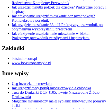
Rodzeństwa: Kompletny Przewodnik
Jak urządzić malutki pokoik dla dziecka? Praktyczne porady i
inspiracje
Jak efektywnie urządzić mieszkanie bez przedpokoju?
Kompleksowy poradnik
Jak urządzić mieszkanie 38 m²? Praktyczny przewodnik po
optymalnym wykorzystaniu przestrzeni
Jak efektywnie urządzić małe mieszkanie w bloku:
Praktyczny przewodnik ze zdjęciami i inspiracjami
Zakładki
batstudio.com.pl
www.bc-europeanstyle.pl
Inne wpisy
Usg brzuszka niemowlaka
Jak urządzić mały pokój młodzieżowy dla chłopaka
Tusz do Drukarki DCP-J105: Twoje Niezawodne Źródło
Drukowania
Magiczne metamorfozy małej sypialni: Innowacyjne pomysły
i triki