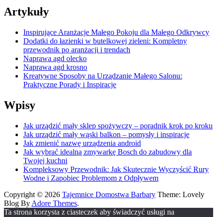
Artykuły
Inspirujące Aranżacje Małego Pokoju dla Małego Odkrywcy
Dodatki do łazienki w butelkowej zieleni: Kompletny
przewodnik po aranżacji i trendach
Naprawa agd olecko
Naprawa agd krosno
Kreatywne Sposoby na Urządzanie Małego Salonu:
Praktyczne Porady i Inspiracje
Wpisy
Jak urządzić mały sklep spożywczy – poradnik krok po kroku
Jak urządzić mały wąski balkon – pomysły i inspiracje
Jak zmienić nazwę urządzenia android
Jak wybrać idealną zmywarkę Bosch do zabudowy dla
Twojej kuchni
Kompleksowy Przewodnik: Jak Skutecznie Wyczyścić Rury
Wodne i Zapobiec Problemom z Odpływem
Copyright © 2026
Tajemnice Domostwa Barbary
Theme: Lovely
Blog By
Adore Themes
.
Ta strona korzysta z ciasteczek aby świadczyć usługi na