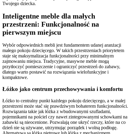
Twojego dziecka.
Inteligentne meble dla małych
przestrzeni: Funkcjonalność na
pierwszym miejscu
Wybór odpowiednich mebli jest fundamentem udanej aranżacji
małego pokoju dziecięcego. W takich przestrzeniach priorytetem
staje się maksymalizacja funkcjonalności przy minimalnym
zajmowaniu miejsca. Tradycyjne, masywne meble mogą
przytłoczyć pomieszczenie i ograniczyć przestrzeń do zabawy,
dlatego warto postawić na rozwiązania wielofunkcyjne i
kompaktowe.
Łóżko jako centrum przechowywania i komfortu
Łóżko to centralny punkt każdego pokoju dziecięcego, a w małej
przestrzeni może stać się prawdziwym bohaterem funkcjonalności.
Rozwiązania takie jak łóżka z wbudowanymi szufladami,
pojemnikami na pościel czy nawet zintegrowanymi schowkami na
zabawki są nieocenione. Pozwalają one ukryć rzeczy, które na co
dzień nie są używane, utrzymując porządek i wolną podłogę.
Alternatywą są łóżka piętrowe lub łóżka z mechanizmem