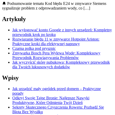
🔔 Podsumowanie tematu Kod błędu E24 w zmywarce Siemens
sygnalizuje problem z odprowadzaniem wody, co […]
Artykuły
Jak wylogować konto Google z innych urządzeń: Kompletny
przewodnik krok po kroku
Rozwiązanie błędu 11 w zmywarce Hotpoint Ariston:
Praktyczne kroki dla efektywnej naprawy
Czarna polka pod prysznic
Zmywarka Bosch Pera Wylewa Wodę: Kompleksowy
Przewodnik Rozwiązywania Problemów
Jak wyczyścić skórę nubukową: Kompleksowy przewodnik
dla Twoich luksusowych dodatków
Wpisy
Jak urządzić mały ogródek przed domem – Praktyczne
porady
Odkryj Swoje Tajne Bronie: Najlepsze Nawyki
Produktywne, Które Odmienią Twój Dzień
Sekrety Skutecznego Czyszczenia Roweru: Pozbądź Się
Błota Bez Wysiłku