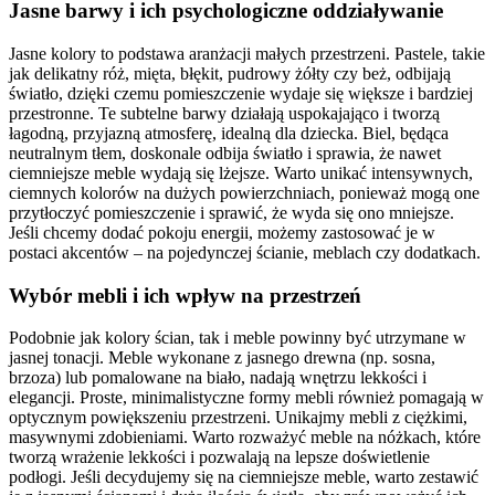
Jasne barwy i ich psychologiczne oddziaływanie
Jasne kolory to podstawa aranżacji małych przestrzeni. Pastele, takie
jak delikatny róż, mięta, błękit, pudrowy żółty czy beż, odbijają
światło, dzięki czemu pomieszczenie wydaje się większe i bardziej
przestronne. Te subtelne barwy działają uspokajająco i tworzą
łagodną, przyjazną atmosferę, idealną dla dziecka. Biel, będąca
neutralnym tłem, doskonale odbija światło i sprawia, że nawet
ciemniejsze meble wydają się lżejsze. Warto unikać intensywnych,
ciemnych kolorów na dużych powierzchniach, ponieważ mogą one
przytłoczyć pomieszczenie i sprawić, że wyda się ono mniejsze.
Jeśli chcemy dodać pokoju energii, możemy zastosować je w
postaci akcentów – na pojedynczej ścianie, meblach czy dodatkach.
Wybór mebli i ich wpływ na przestrzeń
Podobnie jak kolory ścian, tak i meble powinny być utrzymane w
jasnej tonacji. Meble wykonane z jasnego drewna (np. sosna,
brzoza) lub pomalowane na biało, nadają wnętrzu lekkości i
elegancji. Proste, minimalistyczne formy mebli również pomagają w
optycznym powiększeniu przestrzeni. Unikajmy mebli z ciężkimi,
masywnymi zdobieniami. Warto rozważyć meble na nóżkach, które
tworzą wrażenie lekkości i pozwalają na lepsze doświetlenie
podłogi. Jeśli decydujemy się na ciemniejsze meble, warto zestawić