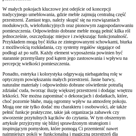
W małych pokojach kluczowe jest odejście od koncepcji
tradycyjnego umeblowania, gdzie meble zajmują centralną część
przestrzeni. Zamiast tego, należy skupić się na rozwiązaniach
modułowych, wielofunkcyjnych oraz pionowym zagospodarowaniu
pomieszczenia. Odpowiednio dobrane meble mogą pełnić kilka ról
jednocześnie, oszczędzając miejsce i zwiększając funkcjonalność.
Przykładem mogą być łóżka ze zintegrowanymi schowkami, biurka
z możliwością rozkładania, czy systemy regałów sięgające od
podłogi aż po sufit. Każdy element wyposażenia powinien być
starannie przemyślany pod kątem jego zastosowania i wpływu na
percepcję wielkości pomieszczenia.
Ponadto, estetyka i kolorystyka odgrywają niebagatelną rolę w
optycznym powiększaniu małych przestrzeni. Jasne barwy,
naturalne materiały i odpowiednio dobrane oświetlenie potrafią
zdziałać cuda, tworząc iluzję większej przestrzeni i dodając wnętrzu
lekkości. Nie można zapominać o dekoracjach i dodatkach, które,
choć pozornie błahe, mają ogromny wpływ na atmosferę pokoju.
Mogą one nie tylko dodać mu charakteru i osobowości, ale także
pełnić funkcje praktyczne, takie jak organizacja zabawek czy
stworzenie przytulnych kącików do czytania. W tym obszernym
artykule przyjrzymy się bliżej sprawdzonym strategiom i
inspirującym pomysłom, które pomogą Ci przemienić nawet
najmniejszy pokój w funkcjonalną i magiczną przestrzeń dla