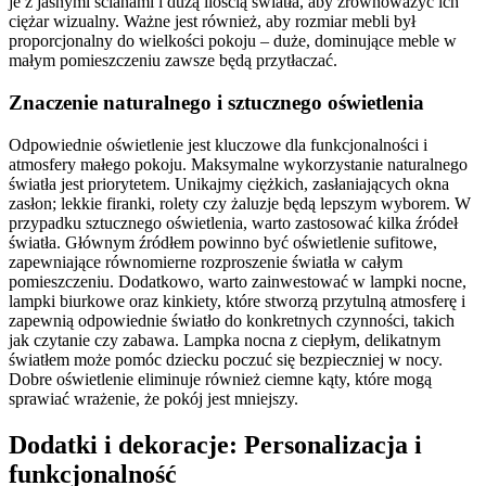
je z jasnymi ścianami i dużą ilością światła, aby zrównoważyć ich
ciężar wizualny. Ważne jest również, aby rozmiar mebli był
proporcjonalny do wielkości pokoju – duże, dominujące meble w
małym pomieszczeniu zawsze będą przytłaczać.
Znaczenie naturalnego i sztucznego oświetlenia
Odpowiednie oświetlenie jest kluczowe dla funkcjonalności i
atmosfery małego pokoju. Maksymalne wykorzystanie naturalnego
światła jest priorytetem. Unikajmy ciężkich, zasłaniających okna
zasłon; lekkie firanki, rolety czy żaluzje będą lepszym wyborem. W
przypadku sztucznego oświetlenia, warto zastosować kilka źródeł
światła. Głównym źródłem powinno być oświetlenie sufitowe,
zapewniające równomierne rozproszenie światła w całym
pomieszczeniu. Dodatkowo, warto zainwestować w lampki nocne,
lampki biurkowe oraz kinkiety, które stworzą przytulną atmosferę i
zapewnią odpowiednie światło do konkretnych czynności, takich
jak czytanie czy zabawa. Lampka nocna z ciepłym, delikatnym
światłem może pomóc dziecku poczuć się bezpieczniej w nocy.
Dobre oświetlenie eliminuje również ciemne kąty, które mogą
sprawiać wrażenie, że pokój jest mniejszy.
Dodatki i dekoracje: Personalizacja i
funkcjonalność