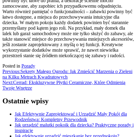
powinny być łatwe do prania, a dekoracje ścienne mocno
zamocowane, aby zapobiec ich przypadkowemu odpadnięciu.
Warto również pamiętać o funkcjonalności – zabawki powinny być
łatwo dostępne, a miejsca do przechowywania intuicyjne dla
dziecka. W małym pokoju każdy dodatek powinien być starannie
przemyślany pod kątem jego roli. Na przykład, mały domek dla
lalek lub garaż samochodowy może nie tylko służyć do zabawy, ale
także stanowić miejsce do przechowywania mniejszych akcesoriów,
jeśli zostanie zaprojektowany z myślą o tej funkcji. Kreatywne
wykorzystanie dodatków może sprawić, że nawet niewielka
przestrzeń stanie się źródłem niekończącej się zabawy i radości.
Posted in
Porady
Nawigacja
Previous:
Sekrety Małego Ogrodu: Jak Zmieścić Marzenia o Zieleni
na Kilku Metrach Kwadratowych
wpisu
Next:
Cerrad: Ekskluzywne Płytki Ceramiczne, Które Odmienią
Twoje Wnętrze
Ostatnie wpisy
Jak Efektywnie Zaprojektować i Urządzić Mały Pokój dla
Rodzeństwa: Kompletny Przewodnik
Jak urządzić malutki pokoik dla dziecka? Praktyczne porady i
inspiracje
Jak efektywnie urządzić mieszkanie bez przedpokoju?