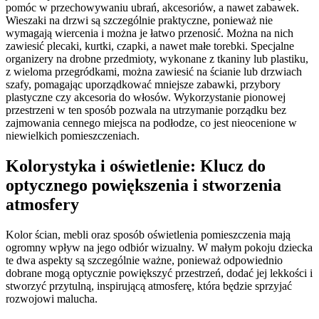
pomóc w przechowywaniu ubrań, akcesoriów, a nawet zabawek.
Wieszaki na drzwi są szczególnie praktyczne, ponieważ nie
wymagają wiercenia i można je łatwo przenosić. Można na nich
zawiesić plecaki, kurtki, czapki, a nawet małe torebki. Specjalne
organizery na drobne przedmioty, wykonane z tkaniny lub plastiku,
z wieloma przegródkami, można zawiesić na ścianie lub drzwiach
szafy, pomagając uporządkować mniejsze zabawki, przybory
plastyczne czy akcesoria do włosów. Wykorzystanie pionowej
przestrzeni w ten sposób pozwala na utrzymanie porządku bez
zajmowania cennego miejsca na podłodze, co jest nieocenione w
niewielkich pomieszczeniach.
Kolorystyka i oświetlenie: Klucz do
optycznego powiększenia i stworzenia
atmosfery
Kolor ścian, mebli oraz sposób oświetlenia pomieszczenia mają
ogromny wpływ na jego odbiór wizualny. W małym pokoju dziecka
te dwa aspekty są szczególnie ważne, ponieważ odpowiednio
dobrane mogą optycznie powiększyć przestrzeń, dodać jej lekkości i
stworzyć przytulną, inspirującą atmosferę, która będzie sprzyjać
rozwojowi malucha.