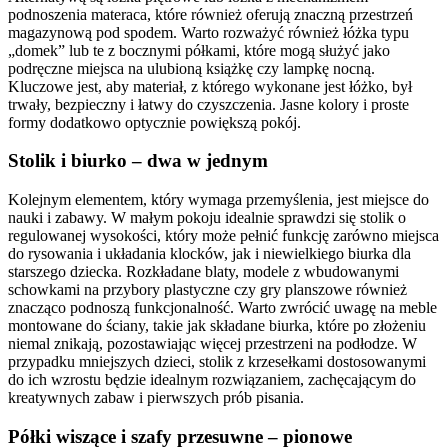
podnoszenia materaca, które również oferują znaczną przestrzeń
magazynową pod spodem. Warto rozważyć również łóżka typu
„domek” lub te z bocznymi półkami, które mogą służyć jako
podręczne miejsca na ulubioną książkę czy lampkę nocną.
Kluczowe jest, aby materiał, z którego wykonane jest łóżko, był
trwały, bezpieczny i łatwy do czyszczenia. Jasne kolory i proste
formy dodatkowo optycznie powiększą pokój.
Stolik i biurko – dwa w jednym
Kolejnym elementem, który wymaga przemyślenia, jest miejsce do
nauki i zabawy. W małym pokoju idealnie sprawdzi się stolik o
regulowanej wysokości, który może pełnić funkcję zarówno miejsca
do rysowania i układania klocków, jak i niewielkiego biurka dla
starszego dziecka. Rozkładane blaty, modele z wbudowanymi
schowkami na przybory plastyczne czy gry planszowe również
znacząco podnoszą funkcjonalność. Warto zwrócić uwagę na meble
montowane do ściany, takie jak składane biurka, które po złożeniu
niemal znikają, pozostawiając więcej przestrzeni na podłodze. W
przypadku mniejszych dzieci, stolik z krzesełkami dostosowanymi
do ich wzrostu będzie idealnym rozwiązaniem, zachęcającym do
kreatywnych zabaw i pierwszych prób pisania.
Półki wiszące i szafy przesuwne – pionowe