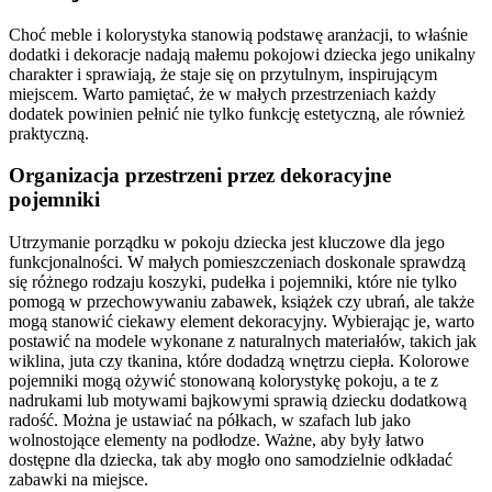
Choć meble i kolorystyka stanowią podstawę aranżacji, to właśnie
dodatki i dekoracje nadają małemu pokojowi dziecka jego unikalny
charakter i sprawiają, że staje się on przytulnym, inspirującym
miejscem. Warto pamiętać, że w małych przestrzeniach każdy
dodatek powinien pełnić nie tylko funkcję estetyczną, ale również
praktyczną.
Organizacja przestrzeni przez dekoracyjne
pojemniki
Utrzymanie porządku w pokoju dziecka jest kluczowe dla jego
funkcjonalności. W małych pomieszczeniach doskonale sprawdzą
się różnego rodzaju koszyki, pudełka i pojemniki, które nie tylko
pomogą w przechowywaniu zabawek, książek czy ubrań, ale także
mogą stanowić ciekawy element dekoracyjny. Wybierając je, warto
postawić na modele wykonane z naturalnych materiałów, takich jak
wiklina, juta czy tkanina, które dodadzą wnętrzu ciepła. Kolorowe
pojemniki mogą ożywić stonowaną kolorystykę pokoju, a te z
nadrukami lub motywami bajkowymi sprawią dziecku dodatkową
radość. Można je ustawiać na półkach, w szafach lub jako
wolnostojące elementy na podłodze. Ważne, aby były łatwo
dostępne dla dziecka, tak aby mogło ono samodzielnie odkładać
zabawki na miejsce.