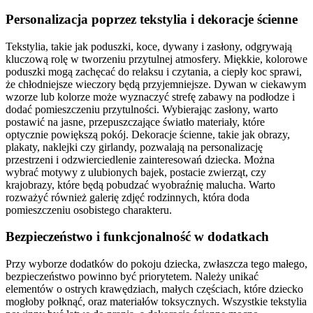
Personalizacja poprzez tekstylia i dekoracje ścienne
Tekstylia, takie jak poduszki, koce, dywany i zasłony, odgrywają
kluczową rolę w tworzeniu przytulnej atmosfery. Miękkie, kolorowe
poduszki mogą zachęcać do relaksu i czytania, a ciepły koc sprawi,
że chłodniejsze wieczory będą przyjemniejsze. Dywan w ciekawym
wzorze lub kolorze może wyznaczyć strefę zabawy na podłodze i
dodać pomieszczeniu przytulności. Wybierając zasłony, warto
postawić na jasne, przepuszczające światło materiały, które
optycznie powiększą pokój. Dekoracje ścienne, takie jak obrazy,
plakaty, naklejki czy girlandy, pozwalają na personalizację
przestrzeni i odzwierciedlenie zainteresowań dziecka. Można
wybrać motywy z ulubionych bajek, postacie zwierząt, czy
krajobrazy, które będą pobudzać wyobraźnię malucha. Warto
rozważyć również galerię zdjęć rodzinnych, która doda
pomieszczeniu osobistego charakteru.
Bezpieczeństwo i funkcjonalność w dodatkach
Przy wyborze dodatków do pokoju dziecka, zwłaszcza tego małego,
bezpieczeństwo powinno być priorytetem. Należy unikać
elementów o ostrych krawędziach, małych częściach, które dziecko
mogłoby połknąć, oraz materiałów toksycznych. Wszystkie tekstylia