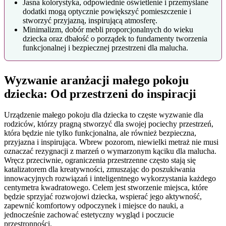
Jasna kolorystyka, odpowiednie oświetlenie i przemyślane
dodatki mogą optycznie powiększyć pomieszczenie i
stworzyć przyjazną, inspirującą atmosferę.
Minimalizm, dobór mebli proporcjonalnych do wieku
dziecka oraz dbałość o porządek to fundamenty tworzenia
funkcjonalnej i bezpiecznej przestrzeni dla malucha.
Wyzwanie aranżacji małego pokoju
dziecka: Od przestrzeni do inspiracji
Urządzenie małego pokoju dla dziecka to częste wyzwanie dla
rodziców, którzy pragną stworzyć dla swojej pociechy przestrzeń,
która będzie nie tylko funkcjonalna, ale również bezpieczna,
przyjazna i inspirująca. Wbrew pozorom, niewielki metraż nie musi
oznaczać rezygnacji z marzeń o wymarzonym kąciku dla malucha.
Wręcz przeciwnie, ograniczenia przestrzenne często stają się
katalizatorem dla kreatywności, zmuszając do poszukiwania
innowacyjnych rozwiązań i inteligentnego wykorzystania każdego
centymetra kwadratowego. Celem jest stworzenie miejsca, które
będzie sprzyjać rozwojowi dziecka, wspierać jego aktywność,
zapewnić komfortowy odpoczynek i miejsce do nauki, a
jednocześnie zachować estetyczny wygląd i poczucie
przestronności.