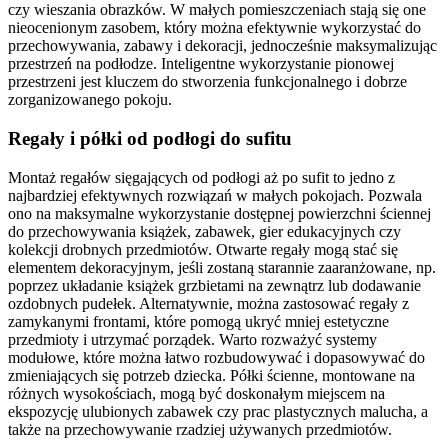
czy wieszania obrazków. W małych pomieszczeniach stają się one
nieocenionym zasobem, który można efektywnie wykorzystać do
przechowywania, zabawy i dekoracji, jednocześnie maksymalizując
przestrzeń na podłodze. Inteligentne wykorzystanie pionowej
przestrzeni jest kluczem do stworzenia funkcjonalnego i dobrze
zorganizowanego pokoju.
Regały i półki od podłogi do sufitu
Montaż regałów sięgających od podłogi aż po sufit to jedno z
najbardziej efektywnych rozwiązań w małych pokojach. Pozwala
ono na maksymalne wykorzystanie dostępnej powierzchni ściennej
do przechowywania książek, zabawek, gier edukacyjnych czy
kolekcji drobnych przedmiotów. Otwarte regały mogą stać się
elementem dekoracyjnym, jeśli zostaną starannie zaaranżowane, np.
poprzez układanie książek grzbietami na zewnątrz lub dodawanie
ozdobnych pudełek. Alternatywnie, można zastosować regały z
zamykanymi frontami, które pomogą ukryć mniej estetyczne
przedmioty i utrzymać porządek. Warto rozważyć systemy
modułowe, które można łatwo rozbudowywać i dopasowywać do
zmieniających się potrzeb dziecka. Półki ścienne, montowane na
różnych wysokościach, mogą być doskonałym miejscem na
ekspozycję ulubionych zabawek czy prac plastycznych malucha, a
także na przechowywanie rzadziej używanych przedmiotów.