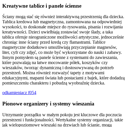
Kreatywne tablice i panele ścienne
Ściany mogą stać się również interaktywną przestrzenią dla dziecka.
Tablica kredowa lub magnetyczna, zamontowana na odpowiedniej
wysokości, to doskonałe miejsce do rysowania, pisania i rozwijania
kreatywności. Dzieci uwielbiają zostawiać swoje ślady, a taka
tablica oferuje nieograniczone możliwości artystyczne, jednocześnie
chroniąc inne ściany przed kredą czy flamastrami. Tablice
magnetyczne dodatkowo umożliwiają przyczepianie magnesów,
liter, cyfr czy zdjęć, co może być wykorzystane do nauki i zabawy.
Innym pomysłem są panele ścienne z systemami do zawieszania,
które pozwalają na łatwe mocowanie półek, koszyków czy
wieszaków, tworząc dynamiczną i dostosowywaną do potrzeb
przestrzeń. Można również rozważyć tapety z motywami
edukacyjnymi, mapami świata lub postaciami z bajek, które dodadzą
pomieszczeniu charakteru i pobudzą wyobraźnię dziecka.
odkamieniacz f054
Pionowe organizery i systemy wieszania
Utrzymanie porządku w małym pokoju jest kluczowe dla poczucia
przestrzeni i funkcjonalności. Wertykalne systemy organizacji, takie
jak wielopoziomowe wieszaki na drzwiach lub ścianie, mogą