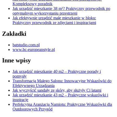
Kompleksowy poradnik
Jak urządzić mieszkanie 38 m²? Praktyczny przewodnik po
optymalnym wykorzystaniu przestrzeni
Jak efektywnie urządzić małe mieszkanie w bloku:
Praktyczny przewodnik ze zdjęciami i inspiracjami
Zakładki
batstudio.com.pl
www.bc-europeanstyle.pl
Inne wpisy
Jak urządzić mieszkanie 40 m2 – Praktyczne porady i
pomysły
Transformacja Małego Salonu: Innowacyjne Wskazówki do
Efektywnego Urządzania
Jak wyczyścić sandały ze skóry, aby służyły Ci latami
Jak urządzić mieszkanie 43 m2 – Praktyczne wskazówki i
inspiracje
Perfekcyjna Aranżacja Namiotu: Praktyczne Wskazówki dla
Outdoorowych Przygód