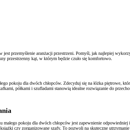
st przemyślenie aranżacji przestrzeni. Pomyśl, jak najlepiej wykorz
sny przestrzenny kąt, w którym będzie czuło się komfortowo.
o pokoju dla dwóch chłopców. Zdecyduj się na łóżka piętrowe, które
kami, półkami i szufladami stanowią idealne rozwiązanie do przecho
ania
u małego pokoju dla dwóch chłopców jest zapewnienie odpowiedniej i
książki czy zorganizowane szafy. To pozwoli na skuteczne utrzymanie 