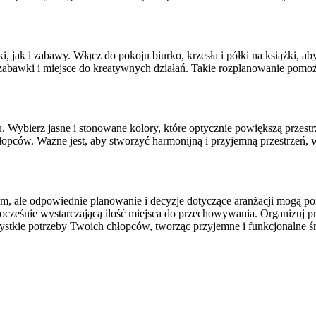
i, jak i zabawy. Włącz do pokoju biurko, krzesła i półki na książki,
zabawki i miejsce do kreatywnych działań. Takie rozplanowanie pom
 Wybierz jasne i stonowane kolory, które optycznie powiększą przestr
łopców. Ważne jest, aby stworzyć harmonijną i przyjemną przestrzeń, w
ale odpowiednie planowanie i decyzje dotyczące aranżacji mogą pomó
ocześnie wystarczającą ilość miejsca do przechowywania. Organizuj prz
zystkie potrzeby Twoich chłopców, tworząc przyjemne i funkcjonalne ś