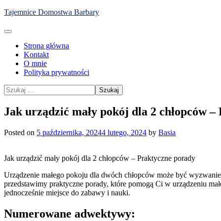
Skip
Tajemnice Domostwa Barbary
to
content
Strona główna
Kontakt
O mnie
Polityka prywatności
Szukaj:
Jak urządzić mały pokój dla 2 chłopców –
Posted on
5 października, 2024
4 lutego, 2024
by
Basia
Jak urządzić mały pokój dla 2 chłopców – Praktyczne porady
Urządzenie małego pokoju dla dwóch chłopców może być wyzwaniem, 
przedstawimy praktyczne porady, które pomogą Ci w urządzeniu małeg
jednocześnie miejsce do zabawy i nauki.
Numerowane adwektywy: