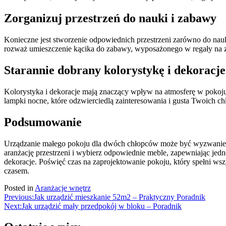
Zorganizuj przestrzeń do nauki i zabawy
Konieczne jest stworzenie odpowiednich przestrzeni zarówno do nauk
rozważ umieszczenie kącika do zabawy, wyposażonego w regały na 
Starannie dobrany kolorystykę i dekoracje
Kolorystyka i dekoracje mają znaczący wpływ na atmosferę w pokoju.
lampki nocne, które odzwierciedlą zainteresowania i gusta Twoich ch
Podsumowanie
Urządzanie małego pokoju dla dwóch chłopców może być wyzwaniem, 
aranżację przestrzeni i wybierz odpowiednie meble, zapewniając jedn
dekoracje. Poświęć czas na zaprojektowanie pokoju, który spełni ws
czasem.
Posted in
Aranżacje wnętrz
Nawigacja
Previous:
Jak urządzić mieszkanie 52m2 – Praktyczny Poradnik
Next:
Jak urządzić mały przedpokój w bloku – Poradnik
wpisu