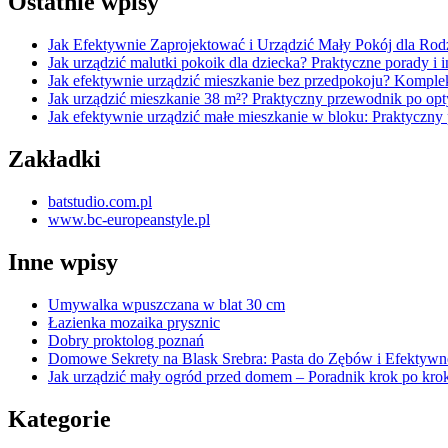
Ostatnie wpisy
Jak Efektywnie Zaprojektować i Urządzić Mały Pokój dla Ro
Jak urządzić malutki pokoik dla dziecka? Praktyczne porady i i
Jak efektywnie urządzić mieszkanie bez przedpokoju? Kompl
Jak urządzić mieszkanie 38 m²? Praktyczny przewodnik po op
Jak efektywnie urządzić małe mieszkanie w bloku: Praktyczny 
Zakładki
batstudio.com.pl
www.bc-europeanstyle.pl
Inne wpisy
Umywalka wpuszczana w blat 30 cm
Łazienka mozaika prysznic
Dobry proktolog poznań
Domowe Sekrety na Blask Srebra: Pasta do Zębów i Efektywne
Jak urządzić mały ogród przed domem – Poradnik krok po kro
Kategorie