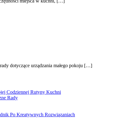
czędności miejsca w kuchni, […]
porady dotyczące urządzania małego pokoju […]
ojej Codziennej Rutyny Kuchni
czne Rady
odnik Po Kreatywnych Rozwiązaniach