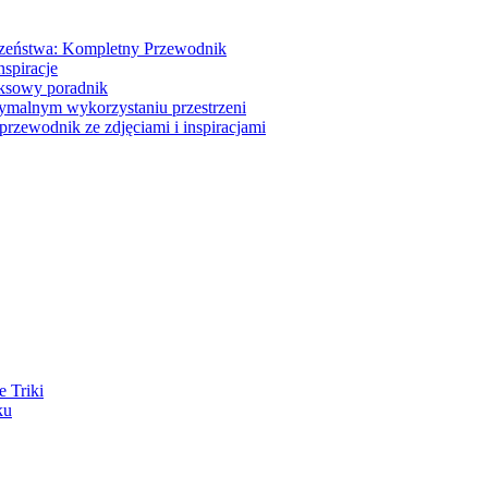
dzeństwa: Kompletny Przewodnik
nspiracje
eksowy poradnik
tymalnym wykorzystaniu przestrzeni
przewodnik ze zdjęciami i inspiracjami
 Triki
ku