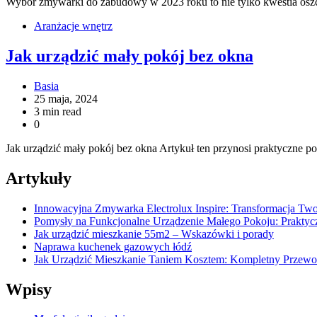
Wybór zmywarki do zabudowy w 2023 roku to nie tylko kwestia osz
Aranżacje wnętrz
Jak urządzić mały pokój bez okna
Basia
25 maja, 2024
3 min read
0
Jak urządzić mały pokój bez okna Artykuł ten przynosi praktyczne 
Artykuły
Innowacyjna Zmywarka Electrolux Inspire: Transformacja Tw
Pomysły na Funkcjonalne Urządzenie Małego Pokoju: Prakty
Jak urządzić mieszkanie 55m2 – Wskazówki i porady
Naprawa kuchenek gazowych łódź
Jak Urządzić Mieszkanie Taniem Kosztem: Kompletny Przew
Wpisy