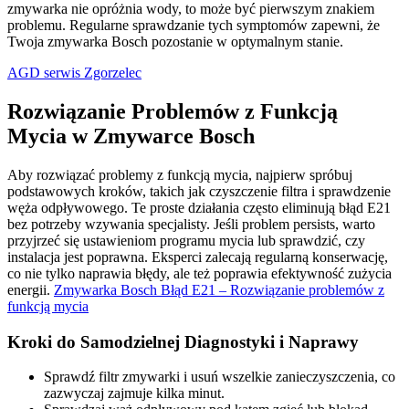
zmywarka nie opróżnia wody, to może być pierwszym znakiem
problemu. Regularne sprawdzanie tych symptomów zapewni, że
Twoja zmywarka Bosch pozostanie w optymalnym stanie.
AGD serwis Zgorzelec
Rozwiązanie Problemów z Funkcją
Mycia w Zmywarce Bosch
Aby rozwiązać problemy z funkcją mycia, najpierw spróbuj
podstawowych kroków, takich jak czyszczenie filtra i sprawdzenie
węża odpływowego. Te proste działania często eliminują błąd E21
bez potrzeby wzywania specjalisty. Jeśli problem persists, warto
przyjrzeć się ustawieniom programu mycia lub sprawdzić, czy
instalacja jest poprawna. Eksperci zalecają regularną konserwację,
co nie tylko naprawia błędy, ale też poprawia efektywność zużycia
energii.
Zmywarka Bosch Błąd E21 – Rozwiązanie problemów z
funkcją mycia
Kroki do Samodzielnej Diagnostyki i Naprawy
Sprawdź filtr zmywarki i usuń wszelkie zanieczyszczenia, co
zazwyczaj zajmuje kilka minut.