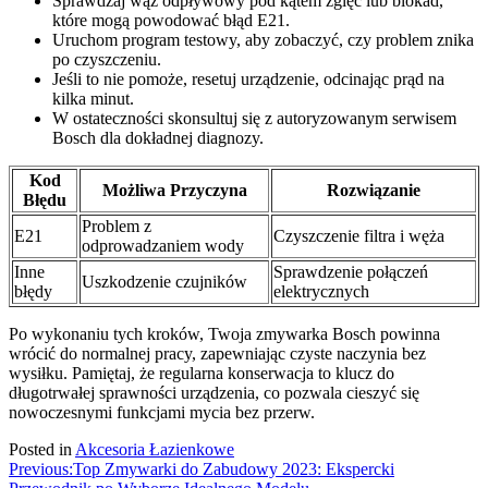
Sprawdzaj wąż odpływowy pod kątem zgięć lub blokad,
które mogą powodować błąd E21.
Uruchom program testowy, aby zobaczyć, czy problem znika
po czyszczeniu.
Jeśli to nie pomoże, resetuj urządzenie, odcinając prąd na
kilka minut.
W ostateczności skonsultuj się z autoryzowanym serwisem
Bosch dla dokładnej diagnozy.
Kod
Możliwa Przyczyna
Rozwiązanie
Błędu
Problem z
E21
Czyszczenie filtra i węża
odprowadzaniem wody
Inne
Sprawdzenie połączeń
Uszkodzenie czujników
błędy
elektrycznych
Po wykonaniu tych kroków, Twoja zmywarka Bosch powinna
wrócić do normalnej pracy, zapewniając czyste naczynia bez
wysiłku. Pamiętaj, że regularna konserwacja to klucz do
długotrwałej sprawności urządzenia, co pozwala cieszyć się
nowoczesnymi funkcjami mycia bez przerw.
Posted in
Akcesoria Łazienkowe
Nawigacja
Previous:
Top Zmywarki do Zabudowy 2023: Ekspercki