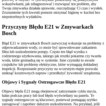
wskazówkami, jak zdiagnozować i rozwiązać ten problem, aby
Twoja zmywarka działała sprawnie, oszczędzając Ci czas i wysiłek.
Zrozumienie tych kwestii pomoże utrzymać higienę w kuchni bez
niepotrzebnych wydatków.
Przyczyny Błędu E21 w Zmywarkach
Bosch
Błąd E21 w zmywarkach Bosch zazwyczaj wskazuje na problemy z
odprowadzaniem wody, co może być spowodowane zatkaniem
filtra lub uszkodzeniem pompy. Często ten błąd wynika z
codziennego użytkowania, takiego jak resztki pokarmu czy twarda
woda, które gromadzą się w systemie. Inne czynniki to awarie
czujników lub problemy elektryczne, które wymagają dokładnej
inspekcji. Rozpoznanie przyczyny na wczesnym etapie pozwala
uniknąć kosztownych napraw i przedłużyć żywotność urządzenia.
Objawy i Sygnały Ostrzegawcze Błędu E21
Objawy błędu E21 mogą obejmować zatrzymanie cyklu mycia,
hałas podczas pracy lub kod błędu wyświetlany na panelu. Te
sygnały ostrzegawcze są kluczowe, ponieważ pomagają szybko
zareagować i zapobiec dalszym uszkodzeniom. Na przykład, jeśli