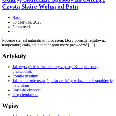
Czystą Skórę Wolną od Potu
Basia
30 czerwca, 2025
3 min read
0
Pocenie się jest naturalnym procesem, który pomaga regulować
temperaturę ciała, ale nadmiar potu może prowadzić […]
Artykuły
Jak wyczyścić skórzane buty z pasty: Kompleksowy
przewodnik
Pomiar insuliny
Jak skutecznie usunąć pleśń ze skóry w łazience i zapobiec jej
nawrotom
Smar do ekspresu
Usg ciemiaczka
Wpisy