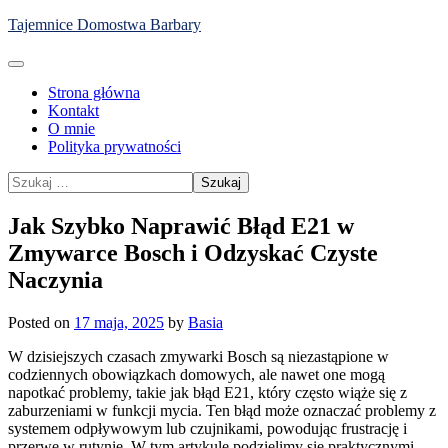
Skip
Tajemnice Domostwa Barbary
to
content
Strona główna
Kontakt
O mnie
Polityka prywatności
Szukaj:
Jak Szybko Naprawić Błąd E21 w
Zmywarce Bosch i Odzyskać Czyste
Naczynia
Posted on
17 maja, 2025
by
Basia
W dzisiejszych czasach zmywarki Bosch są niezastąpione w
codziennych obowiązkach domowych, ale nawet one mogą
napotkać problemy, takie jak błąd E21, który często wiąże się z
zaburzeniami w funkcji mycia. Ten błąd może oznaczać problemy z
systemem odpływowym lub czujnikami, powodując frustrację i
przerwę w rutynie. W tym artykule podzielimy się praktycznymi