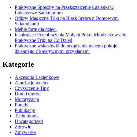
Praktyczne Sposoby na Przekształcenie Łazienki w
Luksusowe Sanktuarium
Odkryj Magiczne Triki na Blask Srebra z Domowymi
Składnikami
Meble forte dla dzieci
Inspirujące Przeobrażenia Małych Pokoi Młodzieżowych:
Praktyczne Triki na Co Dzień
Praktyczne wskazówki do urządzania małego pokoju
dziennego z kreatywnymi przykładami
Kategorie
Akcesoria Łazienkowe
Aranżacje wnętrz
Czyszczenie Tipy
Dom i Ogród
Motoryzacja
Porady
Publikacje
Technologia
Uncategorized
Zdrowie
Zmywarka