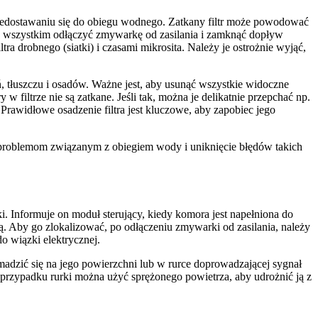
przedostawaniu się do obiegu wodnego. Zatkany filtr może powodować
e wszystkim odłączyć zmywarkę od zasilania i zamknąć dopływ
tra drobnego (siatki) i czasami mikrosita. Należy je ostrożnie wyjąć,
, tłuszczu i osadów. Ważne jest, aby usunąć wszystkie widoczne
w filtrze nie są zatkane. Jeśli tak, można je delikatnie przepchać np.
Prawidłowe osadzenie filtra jest kluczowe, aby zapobiec jego
ie problemom związanym z obiegiem wody i uniknięcie błędów takich
. Informuje on moduł sterujący, kiedy komora jest napełniona do
 Aby go zlokalizować, po odłączeniu zmywarki od zasilania, należy
o wiązki elektrycznej.
adzić się na jego powierzchni lub w rurce doprowadzającej sygnał
W przypadku rurki można użyć sprężonego powietrza, aby udrożnić ją z