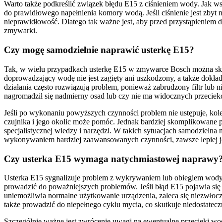
Warto także podkreślić związek błędu E15 z ciśnieniem wody. Jak wsp
do prawidłowego napełnienia komory wodą. Jeśli ciśnienie jest zbyt
nieprawidłowość. Dlatego tak ważne jest, aby przed przystąpieniem 
zmywarki.
Czy mogę samodzielnie naprawić usterkę E15?
Tak, w wielu przypadkach usterkę E15 w zmywarce Bosch można skute
doprowadzający wodę nie jest zagięty ani uszkodzony, a także dokła
działania często rozwiązują problem, ponieważ zabrudzony filtr lub
nagromadził się nadmierny osad lub czy nie ma widocznych przeciek
Jeśli po wykonaniu powyższych czynności problem nie ustępuje, kol
czujnika i jego okolic może pomóc. Jednak bardziej skomplikowane
specjalistycznej wiedzy i narzędzi. W takich sytuacjach samodzieln
wykonywaniem bardziej zaawansowanych czynności, zawsze lepiej je
Czy usterka E15 wymaga natychmiastowej naprawy
Usterka E15 sygnalizuje problem z wykrywaniem lub obiegiem wody 
prowadzić do poważniejszych problemów. Jeśli błąd E15 pojawia się 
uniemożliwia normalne użytkowanie urządzenia, zaleca się niezwłocz
także prowadzić do niepełnego cyklu mycia, co skutkuje niedostatecz
Szczególnie ważne jest zwrócenie uwagi na ewentualne przecieki wo