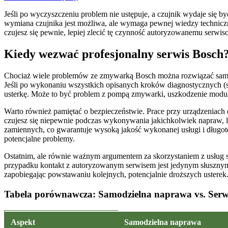
Jeśli po wyczyszczeniu problem nie ustępuje, a czujnik wydaje się 
wymiana czujnika jest możliwa, ale wymaga pewnej wiedzy techniczne
czujesz się pewnie, lepiej zlecić tę czynność autoryzowanemu serw
Kiedy wezwać profesjonalny serwis Bosch
Chociaż wiele problemów ze zmywarką Bosch można rozwiązać samodzi
Jeśli po wykonaniu wszystkich opisanych kroków diagnostycznych (sp
usterkę. Może to być problem z pompą zmywarki, uszkodzenie modułu s
Warto również pamiętać o bezpieczeństwie. Prace przy urządzeniach 
czujesz się niepewnie podczas wykonywania jakichkolwiek napraw, lep
zamiennych, co gwarantuje wysoką jakość wykonanej usługi i długo
potencjalne problemy.
Ostatnim, ale równie ważnym argumentem za skorzystaniem z usług s
przypadku kontakt z autoryzowanym serwisem jest jedynym słusznym 
zapobiegając powstawaniu kolejnych, potencjalnie droższych usterek
Tabela porównawcza: Samodzielna naprawa vs. Serw
Aspekt
Samodzielna naprawa