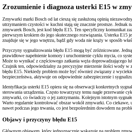
Zrozumienie i diagnoza usterki E15 w zm
Zmywarki marki Bosch od lat cieszą się zasłużoną opinią niezawodn
utrzymaniem czystości w kuchni stają się znacznie prostsze. Jedna
zmywarek Bosch, jest kod błędu E15. Ten specyficzny komunikat zaz
pierwszym krokiem do jego skutecznego rozwiązania. Usterka E15 je
znajduje się w jego wnętrzu, bądź gdy woda nie krąży w sposób wła
Przyczyny sygnalizowania błędu E15 mogą być zróżnicowane. Jedną 
prawidłowe napełnienie komory i uruchomienie cyklu mycia, co syst
Może to wynikać z częściowego zatkania węża doprowadzającego lu
Czujnik ten, odpowiedzialny za precyzyjne mierzenie ilości wody w 
błędu E15. Niekiedy problem może być również związany z wyciekie
bezpieczeństwa, aktywuje on odpowiednie zabezpieczenie i sygnal
Identyfikacja usterki E15 opiera się na obserwacji konkretnych sy
sterowania urządzenia. Często towarzyszy temu nagłe przerwanie cy
zmywarki, co świadczy o jej zatrzymaniu. Kolejnym istotnym sygnał
Warto regularnie kontrolować obszar wokół zmywarki. Co ciekawe, u
nawet podczas jego trwania, co jest bezpośrednim dowodem na prob
Objawy i przyczyny błędu E15
Głównym objawem, który jednoznacznie wskazuje na problem zmywar