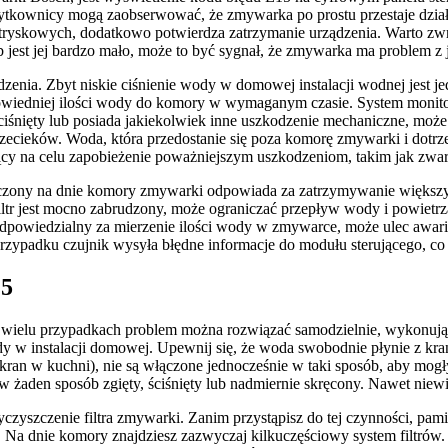
żytkownicy mogą zaobserwować, że zmywarka po prostu przestaje dzia
tryskowych, dodatkowo potwierdza zatrzymanie urządzenia. Warto zw
ub jest jej bardzo mało, może to być sygnał, że zmywarka ma problem 
a. Zbyt niskie ciśnienie wody w domowej instalacji wodnej jest jedną
dpowiedniej ilości wody do komory w wymaganym czasie. System monit
ściśnięty lub posiada jakiekolwiek inne uszkodzenie mechaniczne, mo
cieków. Woda, która przedostanie się poza komorę zmywarki i dotrze 
ący na celu zapobieżenie poważniejszym uszkodzeniom, takim jak zwarc
szczony na dnie komory zmywarki odpowiada za zatrzymywanie większyc
iltr jest mocno zabrudzony, może ograniczać przepływ wody i powietrz
odpowiedzialny za mierzenie ilości wody w zmywarce, może ulec awari
rzypadku czujnik wysyła błędne informacje do modułu sterującego, co
15
wielu przypadkach problem można rozwiązać samodzielnie, wykonując
 w instalacji domowej. Upewnij się, że woda swobodnie płynie z kran
ran w kuchni), nie są włączone jednocześnie w taki sposób, aby mogły 
w żaden sposób zgięty, ściśnięty lub nadmiernie skręcony. Nawet nie
zyszczenie filtra zmywarki. Zanim przystąpisz do tej czynności, pam
 dnie komory znajdziesz zazwyczaj kilkuczęściowy system filtrów. Os