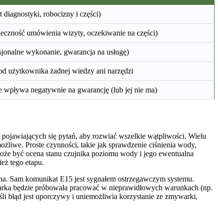
 diagnostyki, robocizny i części)
eczność umówienia wizyty, oczekiwanie na części)
sjonalne wykonanie, gwarancja na usługę)
d użytkownika żadnej wiedzy ani narzędzi
 wpływa negatywnie na gwarancję (lub jej nie ma)
ojawiających się pytań, aby rozwiać wszelkie wątpliwości. Wielu
żliwe. Proste czynności, takie jak sprawdzenie ciśnienia wody,
oże być ocena stanu czujnika poziomu wody i jego ewentualna
eż tego etapu.
żona. Sam komunikat E15 jest sygnałem ostrzegawczym systemu.
ywarka będzie próbowała pracować w nieprawidłowych warunkach (np.
śli błąd jest uporczywy i uniemożliwia korzystanie ze zmywarki,