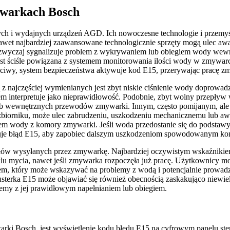
ywarkach Bosch
ych i wydajnych urządzeń AGD. Ich nowoczesne technologie i przemyś
k nawet najbardziej zaawansowane technologicznie sprzęty mogą ulec 
wyczaj sygnalizuje problem z wykrywaniem lub obiegiem wody wewnątr
st ściśle powiązana z systemem monitorowania ilości wody w zmywarce
ściwy, system bezpieczeństwa aktywuje kod E15, przerywając pracę zm
z najczęściej wymienianych jest zbyt niskie ciśnienie wody doprowa
em interpretuje jako nieprawidłowość. Podobnie, zbyt wolny przepły
b wewnętrznych przewodów zmywarki. Innym, często pomijanym, ale 
zbiorniku, może ulec zabrudzeniu, uszkodzeniu mechanicznemu lub awa
m wody z komory zmywarki. Jeśli woda przedostanie się do podstawy 
izuje błąd E15, aby zapobiec dalszym uszkodzeniom spowodowanym ko
gnałów wysyłanych przez zmywarkę. Najbardziej oczywistym wskaźnikie
klu mycia, nawet jeśli zmywarka rozpoczęła już pracę. Użytkownicy 
em, który może wskazywać na problemy z wodą i potencjalnie prowadz
sterka E15 może objawiać się również obecnością zaskakująco niewie
lemy z jej prawidłowym napełnianiem lub obiegiem.
ki Bosch, jest wyświetlenie kodu błędu E15 na cyfrowym panelu ste