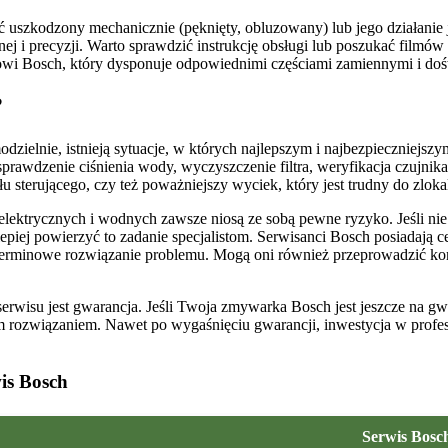
być uszkodzony mechanicznie (pęknięty, obluzowany) lub jego działani
j i precyzji. Warto sprawdzić instrukcję obsługi lub poszukać filmów
isowi Bosch, który dysponuje odpowiednimi częściami zamiennymi i do
?
elnie, istnieją sytuacje, w których najlepszym i najbezpieczniejszym
rawdzenie ciśnienia wody, wyczyszczenie filtra, weryfikacja czujnika
terującego, czy też poważniejszy wyciek, który jest trudny do zlokal
elektrycznych i wodnych zawsze niosą ze sobą pewne ryzyko. Jeśli nie
iej powierzyć to zadanie specjalistom. Serwisanci Bosch posiadają ce
terminowe rozwiązanie problemu. Mogą oni również przeprowadzić ko
erwisu jest gwarancja. Jeśli Twoja zmywarka Bosch jest jeszcze na g
rozwiązaniem. Nawet po wygaśnięciu gwarancji, inwestycja w profesj
.
is Bosch
Serwis Bosc