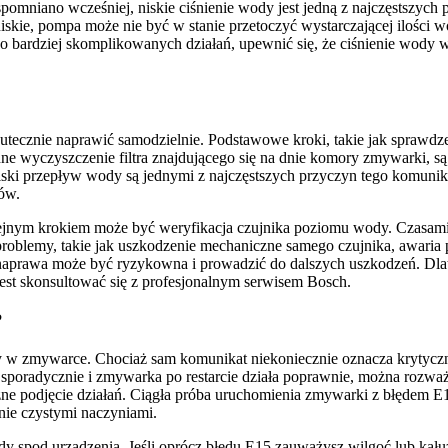
omniano wcześniej, niskie ciśnienie wody jest jedną z najczęstszych 
 niskie, pompa może nie być w stanie przetoczyć wystarczającej iloś
do bardziej skomplikowanych działań, upewnić się, że ciśnienie wody 
cznie naprawić samodzielnie. Podstawowe kroki, takie jak sprawdzeni
dne wyczyszczenie filtra znajdującego się na dnie komory zmywarki, 
 niski przepływ wody są jednymi z najczęstszych przyczyn tego komuni
ów.
ejnym krokiem może być weryfikacja czujnika poziomu wody. Czasami 
 problemy, takie jak uszkodzenie mechaniczne samego czujnika, awar
a naprawa może być ryzykowna i prowadzić do dalszych uszkodzeń. Dlate
st skonsultować się z profesjonalnym serwisem Bosch.
?
w zmywarce. Chociaż sam komunikat niekoniecznie oznacza krytyczną
sporadycznie i zmywarka po restarcie działa poprawnie, można rozważy
ne podjęcie działań. Ciągła próba uruchomienia zmywarki z błędem E1
nie czystymi naczyniami.
dy spod urządzenia. Jeśli oprócz błędu E15 zauważysz wilgoć lub kał