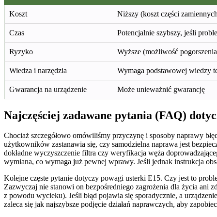
Koszt
Niższy (koszt części zamiennych,
Czas
Potencjalnie szybszy, jeśli probl
Ryzyko
Wyższe (możliwość pogorszenia s
Wiedza i narzędzia
Wymaga podstawowej wiedzy te
Gwarancja na urządzenie
Może unieważnić gwarancję
Najczęściej zadawane pytania (FAQ) dotyc
Chociaż szczegółowo omówiliśmy przyczynę i sposoby naprawy błędu
użytkowników zastanawia się, czy samodzielna naprawa jest bezpiecz
dokładne wyczyszczenie filtra czy weryfikacja węża doprowadzając
wymiana, co wymaga już pewnej wprawy. Jeśli jednak instrukcja obsłu
Kolejne częste pytanie dotyczy powagi usterki E15. Czy jest to pr
Zazwyczaj nie stanowi on bezpośredniego zagrożenia dla życia ani
z powodu wycieku). Jeśli błąd pojawia się sporadycznie, a urządzeni
zaleca się jak najszybsze podjęcie działań naprawczych, aby zapobi