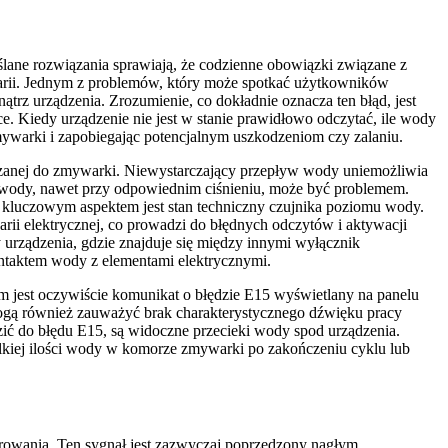
lane rozwiązania sprawiają, że codzienne obowiązki związane z
awarii. Jednym z problemów, który może spotkać użytkowników
z urządzenia. Zrozumienie, co dokładnie oznacza ten błąd, jest
. Kiedy urządzenie nie jest w stanie prawidłowo odczytać, ile wody
ywarki i zapobiegając potencjalnym uszkodzeniom czy zalaniu.
dzanej do zmywarki. Niewystarczający przepływ wody uniemożliwia
w wody, nawet przy odpowiednim ciśnieniu, może być problemem.
kluczowym aspektem jest stan techniczny czujnika poziomu wody.
rii elektrycznej, co prowadzi do błędnych odczytów i aktywacji
urządzenia, gdzie znajduje się między innymi wyłącznik
ntaktem wody z elementami elektrycznymi.
m jest oczywiście komunikat o błędzie E15 wyświetlany na panelu
mogą również zauważyć brak charakterystycznego dźwięku pracy
ić do błędu E15, są widoczne przecieki wody spod urządzenia.
lkiej ilości wody w komorze zmywarki po zakończeniu cyklu lub
rowania. Ten sygnał jest zazwyczaj poprzedzony nagłym