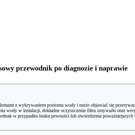
owy przewodnik po diagnozie i naprawie
blemami z wykrywaniem poziomu wody i może objawiać się przerywani
a wody w instalacji, dokładne oczyszczenie filtra zmywarki oraz wer
dnak w przypadku braku pewności lub stwierdzenia poważniejszych us