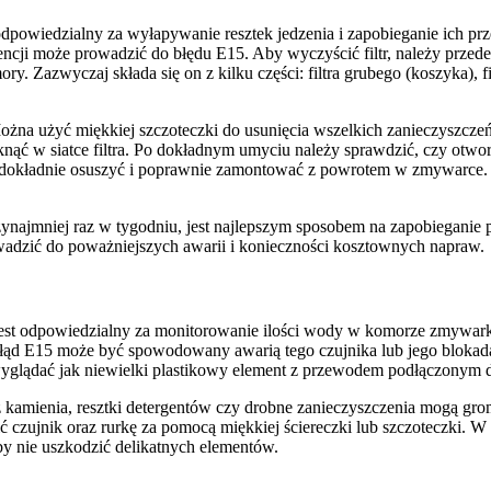
 odpowiedzialny za wyłapywanie resztek jedzenia i zapobieganie ich 
ncji może prowadzić do błędu E15. Aby wyczyścić filtr, należy przed
y. Zazwyczaj składa się on z kilku części: filtra grubego (koszyka), fil
Można użyć miękkiej szczoteczki do usunięcia wszelkich zanieczyszczeń
knąć w siatce filtra. Po dokładnym umyciu należy sprawdzić, czy otwory 
 je dokładnie osuszyć i poprawnie zamontować z powrotem w zmywarce. 
przynajmniej raz w tygodniu, jest najlepszym sposobem na zapobiegan
owadzić do poważniejszych awarii i konieczności kosztownych napraw.
jest odpowiedzialny za monitorowanie ilości wody w komorze zmywarki
ąd E15 może być spowodowany awarią tego czujnika lub jego blokadą.
wyglądać jak niewielki plastikowy element z przewodem podłączonym d
kamienia, resztki detergentów czy drobne zanieczyszczenia mogą grom
ić czujnik oraz rurkę za pomocą miękkiej ściereczki lub szczoteczki. 
by nie uszkodzić delikatnych elementów.