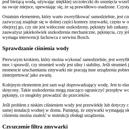
pod bieżącą wodą, używając miękkiej szczoteczki do usunięcia wszelki
na swoje miejsce, upewniając się, że są prawidłowo osadzone. Czysty
Ostatnim elementem, który warto zweryfikować samodzielnie, jest c
zazwyczaj znajduje się w dolnej części komory zmywarki, często w 
obejrzyj go, czy nie jest widocznie uszkodzony, pęknięty lub zatkan
zauważysz jakiekolwiek uszkodzenia mechaniczne, pęknięcia, czy jeś
wymaga interwencji fachowca z serwisu Bosch.
Sprawdzanie ciśnienia wody
Pierwszym krokiem, który można wykonać samodzielnie, jest weryfika
moc i sprawdź, czy strumień wody jest silny i stabilny. Jeśli strumi
momencie uruchamiania zmywarki nie pracują inne urządzenia pobiera
zinterpretować jako awarię.
Kolejnym elementem jest sam wąż doprowadzający wodę. Jest to elast
skręcony. Takie uszkodzenia mogą znacząco ograniczyć przepływ wody,
pęknięty, co mogłoby prowadzić do przecieków.
Jeśli problem z niskim ciśnieniem wody jest przewlekły lub dotyczy c
samej instalacji wodnej w domu. Pamiętaj, że zmywarki wymagają o
ciśnieniu można znaleźć w instrukcji obsługi urządzenia.
Czyszczenie filtra zmywarki