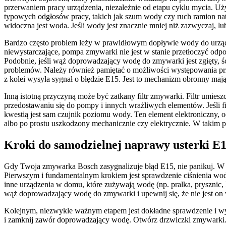
przerwaniem pracy urządzenia, niezależnie od etapu cyklu mycia. U
typowych odgłosów pracy, takich jak szum wody czy ruch ramion na
widoczna jest woda. Jeśli wody jest znacznie mniej niż zazwyczaj, l
Bardzo często problem leży w prawidłowym dopływie wody do urządzeni
niewystarczające, pompa zmywarki nie jest w stanie przetłoczyć o
Podobnie, jeśli wąż doprowadzający wodę do zmywarki jest zgięty, 
problemów. Należy również pamiętać o możliwości występowania prze
z kolei wysyła sygnał o błędzie E15. Jest to mechanizm obronny maj
Inną istotną przyczyną może być zatkany filtr zmywarki. Filtr umie
przedostawaniu się do pompy i innych wrażliwych elementów. Jeśli f
kwestią jest sam czujnik poziomu wody. Ten element elektroniczny, 
albo po prostu uszkodzony mechanicznie czy elektrycznie. W takim p
Kroki do samodzielnej naprawy usterki E
Gdy Twoja zmywarka Bosch zasygnalizuje błąd E15, nie panikuj. W 
Pierwszym i fundamentalnym krokiem jest sprawdzenie ciśnienia wody
inne urządzenia w domu, które zużywają wodę (np. pralka, prysznic, k
wąż doprowadzający wodę do zmywarki i upewnij się, że nie jest on 
Kolejnym, niezwykle ważnym etapem jest dokładne sprawdzenie i wyc
i zamknij zawór doprowadzający wodę. Otwórz drzwiczki zmywarki. Na