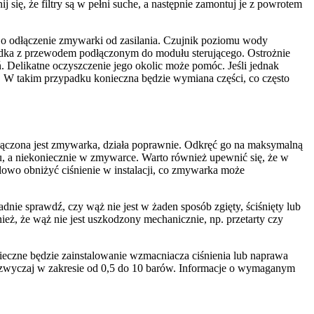
się, że filtry są w pełni suche, a następnie zamontuj je z powrotem
 o odłączenie zmywarki od zasilania. Czujnik poziomu wody
sadka z przewodem podłączonym do modułu sterującego. Ostrożnie
. Delikatne oczyszczenie jego okolic może pomóc. Jeśli jednak
a. W takim przypadku konieczna będzie wymiana części, co często
odłączona jest zmywarka, działa poprawnie. Odkręć go na maksymalną
omu, a niekoniecznie w zmywarce. Warto również upewnić się, że w
lowo obniżyć ciśnienie w instalacji, co zmywarka może
nie sprawdź, czy wąż nie jest w żaden sposób zgięty, ściśnięty lub
ież, że wąż nie jest uszkodzony mechanicznie, np. przetarty czy
onieczne będzie zainstalowanie wzmacniacza ciśnienia lub naprawa
azwyczaj w zakresie od 0,5 do 10 barów. Informacje o wymaganym