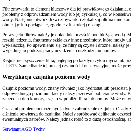
Filtr zmywarki to element kluczowy dla jej prawidłowego działania,
problemy z odprowadzaniem wody lub jej cyrkulacją, co w konsekwe
wody. Następnie otwórz drzwi zmywarki i zlokalizuj filtr na dnie komor
obracając lub pociągając, zgodnie z instrukcją obsługi.
Po wyjęciu filtrów należy je dokładnie oczyścić pod bieżącą wodą. 
resztki jedzenia, fragmenty szkła czy inne przedmioty, które mogły ut
wykałaczką. Po upewnieniu się, że filtry są czyste i drożne, należy
wypadnięciu podczas pracy urządzenia i uszkodzeniu pompy.
Regularne czyszczenie filtra, najlepiej po każdym cyklu mycia lub 
jak E15. Zaniedbanie tej prostej czynności konserwacyjnej może pr
Weryfikacja czujnika poziomu wody
Czujnik poziomu wody, znany również jako hydrostat lub presostat, 
odpowiedniego poziomu i kiedy należy przerwać pobieranie wody. Bł
zajrzeć na dno komory, często w pobliżu filtra lub pompy. Może on 
Czasami problemem może być jedynie zabrudzenie czujnika. Osady z 
ciśnienia powietrza do czujnika. Należy spróbować delikatnie oczyśc
ewentualnych zatorów. Należy jednak robić to z dużą ostrożnością, a
Serwisant AGD Tychy