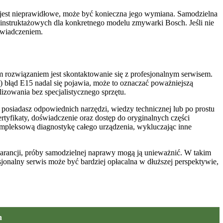
e jest nieprawidłowe, może być konieczna jego wymiana. Samodzielna
 instruktażowych dla konkretnego modelu zmywarki Bosch. Jeśli nie
świadczeniem.
 rozwiązaniem jest skontaktowanie się z profesjonalnym serwisem.
) błąd E15 nadal się pojawia, może to oznaczać poważniejszą
izowania bez specjalistycznego sprzętu.
 posiadasz odpowiednich narzędzi, wiedzy technicznej lub po prostu
rtyfikaty, doświadczenie oraz dostęp do oryginalnych części
mpleksową diagnostykę całego urządzenia, wykluczając inne
warancji, próby samodzielnej naprawy mogą ją unieważnić. W takim
onalny serwis może być bardziej opłacalna w dłuższej perspektywie,
h