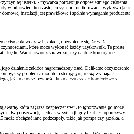
przyczyn tej usterki. Zmywarka potrzebuje odpowiedniego ciśnienia
ci wody w odpowiednim czasie, co system monitorowania wykrywa jako
w domowej instalacji jest prawidłowe i spełnia wymagania producenta
e ciśnienia wody w instalacji, upewnienie się, że wąż
są czynnościami, które może wykonać każdy użytkownik. Te proste
katu błędu. Warto również sprawdzić, czy na dnie komory nie
jego działanie zakłóca nagromadzony osad. Delikatne oczyszczenie
ia pompy, czy problem z modułem sterującym, mogą wymagać
go, jeśli nie masz pewności lub nie czujesz się komfortowo z
 awarię, która zagraża bezpieczeństwu, to ignorowanie go może
ć dalszą obserwację. Jednak w sytuacji, gdy błąd jest uporczywy i
5 może obciążać inne podzespoły, takie jak pompa czy grzałka, a
użę wody pod zmywarką, jest to sygnał awaryjny, który wymaga