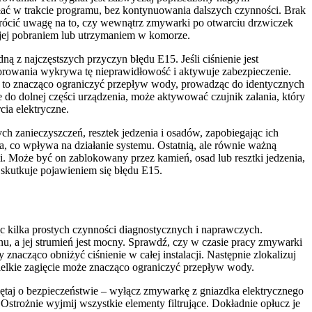
łać w trakcie programu, bez kontynuowania dalszych czynności. Brak
rócić uwagę na to, czy wewnątrz zmywarki po otwarciu drzwiczek
z jej pobraniem lub utrzymaniem w komorze.
 z najczęstszych przyczyn błędu E15. Jeśli ciśnienie jest
orowania wykrywa tę nieprawidłowość i aktywuje zabezpieczenie.
że to znacząco ograniczyć przepływ wody, prowadząc do identycznych
do dolnej części urządzenia, może aktywować czujnik zalania, który
ia elektryczne.
h zanieczyszczeń, resztek jedzenia i osadów, zapobiegając ich
a, co wpływa na działanie systemu. Ostatnią, ale równie ważną
i. Może być on zablokowany przez kamień, osad lub resztki jedzenia,
 skutkuje pojawieniem się błędu E15.
 kilka prostych czynności diagnostycznych i naprawczych.
u, a jej strumień jest mocny. Sprawdź, czy w czasie pracy zmywarki
znacząco obniżyć ciśnienie w całej instalacji. Następnie zlokalizuj
wielkie zagięcie może znacząco ograniczyć przepływ wody.
iętaj o bezpieczeństwie – wyłącz zmywarkę z gniazdka elektrycznego
trożnie wyjmij wszystkie elementy filtrujące. Dokładnie opłucz je