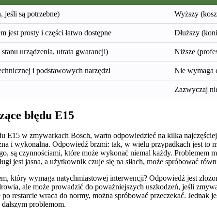
 jeśli są potrzebne)
Wyższy (koszt
em jest prosty i części łatwo dostępne
Dłuższy (koni
tanu urządzenia, utrata gwarancji)
Niższe (profe
chnicznej i podstawowych narzędzi
Nie wymaga o
Zazwyczaj nie
zące błędu E15
 E15 w zmywarkach Bosch, warto odpowiedzieć na kilka najczęściej p
na i wykonalna. Odpowiedź brzmi: tak, w wielu przypadkach jest to mo
ego, są czynnościami, które może wykonać niemal każdy. Problemem m
gi jest jasna, a użytkownik czuje się na siłach, może spróbować równi
oblem, który wymaga natychmiastowej interwencji? Odpowiedź jest zło
 zdrowia, ale może prowadzić do poważniejszych uszkodzeń, jeśli zm
e po restarcie wraca do normy, można spróbować przeczekać. Jednak je
ec dalszym problemom.