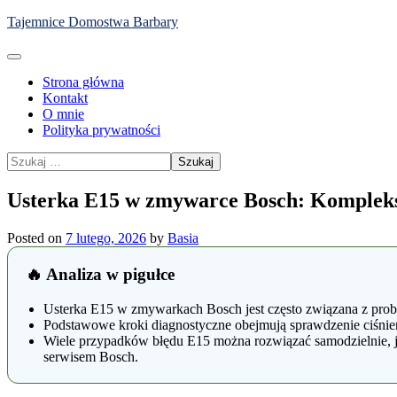
Skip
Tajemnice Domostwa Barbary
to
content
Strona główna
Kontakt
O mnie
Polityka prywatności
Szukaj:
Usterka E15 w zmywarce Bosch: Kompleks
Posted on
7 lutego, 2026
by
Basia
🔥 Analiza w pigułce
Usterka E15 w zmywarkach Bosch jest często związana z pro
Podstawowe kroki diagnostyczne obejmują sprawdzenie ciśnieni
Wiele przypadków błędu E15 można rozwiązać samodzielnie, je
serwisem Bosch.