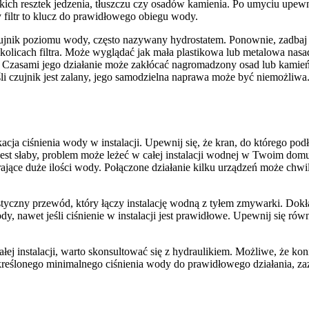
ch resztek jedzenia, tłuszczu czy osadów kamienia. Po umyciu upewnij 
 filtr to klucz do prawidłowego obiegu wody.
zujnik poziomu wody, często nazywany hydrostatem. Ponownie, zadbaj
okolicach filtra. Może wyglądać jak mała plastikowa lub metalowa na
y. Czasami jego działanie może zakłócać nagromadzony osad lub kamień
li czujnik jest zalany, jego samodzielna naprawa może być niemożliw
cja ciśnienia wody w instalacji. Upewnij się, że kran, do którego p
eń jest słaby, problem może leżeć w całej instalacji wodnej w Twoim d
jące duże ilości wody. Połączone działanie kilku urządzeń może chwi
yczny przewód, który łączy instalację wodną z tyłem zmywarki. Dokład
 nawet jeśli ciśnienie w instalacji jest prawidłowe. Upewnij się równ
ałej instalacji, warto skonsultować się z hydraulikiem. Możliwe, że k
kreślonego minimalnego ciśnienia wody do prawidłowego działania, z